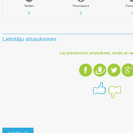
Twitter
Foursquare
Face
0
0
Lietotāju atsauksmes
Lai pievienotu atsauksmi, ienāc ar sa