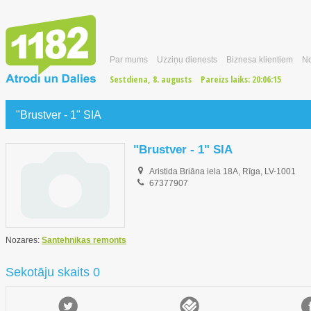
Par mums
Uzziņu dienests
Biznesa klientiem
No
Sestdiena, 8. augusts
Pareizs laiks:
20:06:16
"Brustver - 1" SIA
"Brustver - 1" SIA
Aristida Briāna iela 18A, Rīga, LV-1001
67377907
Nozares:
Santehnikas remonts
Sekotāju skaits 0