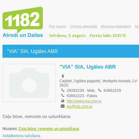
Par mums
Uzziņu dienests
Biznesa klientiem
No
Svētdiena, 9. augusts
Pareizs laiks:
02:01:16
"VIA" SIA, Ugāles ABR
"VIA" SIA, Ugāles ABR
Ceļdari, Ugāles pagasts, Ventspils novads, LV-
3615
29282239
-
Mob.
63662229
63662223
- Fakss
http://www.via.com.lv
ivo@via.com.lv
Ceļu būve, remonts un uzturēšana
Nozares:
Ceļu būve, remonts un uzturēšana
Asfaltbetona ražošana