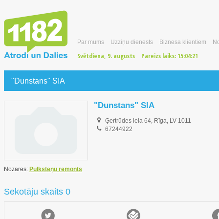
Par mums
Uzziņu dienests
Biznesa klientiem
No
Svētdiena, 9. augusts
Pareizs laiks:
15:04:22
"Dunstans" SIA
"Dunstans" SIA
Ģertrūdes iela 64, Rīga, LV-1011
67244922
Nozares:
Pulksteņu remonts
Sekotāju skaits 0