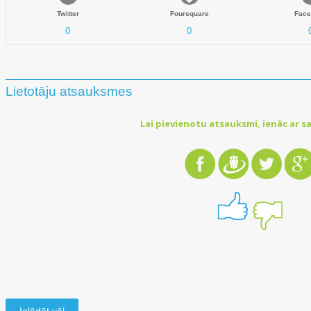
Twitter
Foursquare
Face
0
0
Lietotāju atsauksmes
Lai pievienotu atsauksmi, ienāc ar sa