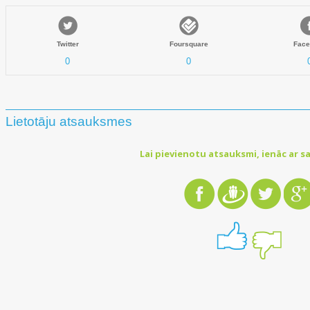
Twitter
Foursquare
Face
0
0
Lietotāju atsauksmes
Lai pievienotu atsauksmi, ienāc ar sa