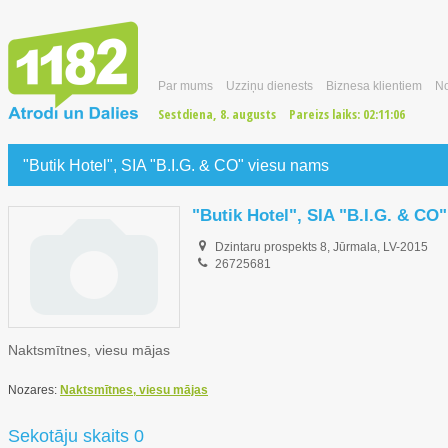
Par mums
Uzziņu dienests
Biznesa klientiem
No
Sestdiena, 8. augusts
Pareizs laiks:
02:11:07
"Butik Hotel", SIA "B.I.G. & CO" viesu nams
"Butik Hotel", SIA "B.I.G. & CO
Dzintaru prospekts 8, Jūrmala, LV-2015
26725681
Naktsmītnes, viesu mājas
Nozares:
Naktsmītnes, viesu mājas
Sekotāju skaits 0