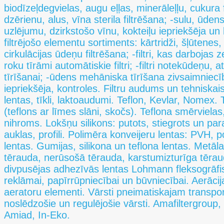
biodīzeļdegvielas, augu eļļas, minerāleļļu, cukura 
dzērienu, alus, vīna sterila filtrēšana; -sulu, ūde
uzlējumu, dzirkstošo vīnu, kokteiļu iepriekšēja un 
filtrējošo elementu sortiments: kārtridži, šļūten
cirkulācijas ūdeņu filtrēšana; -filtri, kas darbojas
roku tīrāmi automātiskie filtri; -filtri notekūdeņu
tīrīšanai; -ūdens mehāniska tīrīšana zivsaimniecībā
iepriekšēja, kontroles. Filtru audums un tehniskais 
lentas, tīkli, laktoaudumi. Teflon, Kevlar, Nomex. 
(teflons ar līmes slāni, skočs). Teflona smērviela
nihroms. Lokšņu silikons: putots, stiegrots un para
auklas, profili. Polimēra konveijeru lentas: PVH, 
lentas. Gumijas, silikona un teflona lentas. Metāl
tērauda, nerūsošā tērauda, karstumizturīga tēra
divpusējas adhezīvās lentas Lohmann fleksogrāfis
reklāmai, papīrrūpniecībai un būvniecībai. Aerāci
aeratoru elementi. Vārsti pneimatiskajam transpor
noslēdzošie un regulējošie vārsti. Amafiltergroup,
Amiad, In-Eko.