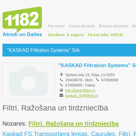
Par mums
Uzziņu dienests
Biznesa klientiem
No
Sestdiena, 8. augusts
Pareizs laiks:
14:53:34
"KASKAD Filtration Systems" SIA
"KASKAD Filtration Systems" S
Spilves iela 16, Rīga, LV-1055
29408878
-
Mob.
67808996
67808999
- Fakss
http://www.filters.lv
kaskad_fs@filters.lv
Filtri. Ražošana un tirdzniecība
Nozares:
Filtri. Ražošana un tirdzniecība
Kaskad FS.Transportiera lentas, Caurules, Filtri. Rū