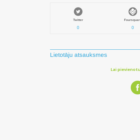
Twitter
Foursquar
0
0
Lietotāju atsauksmes
Lai pievienotu