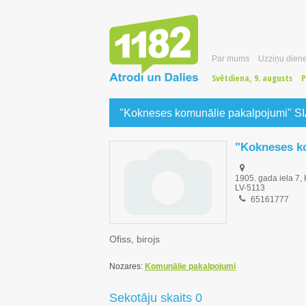
Par mums
Uzziņu diene
Svētdiena, 9. augusts
P
"Kokneses komunālie pakalpojumi" S
"Kokneses k
1905. gada iela 7
LV-5113
65161777
Ofiss, birojs
Nozares:
Komunālie pakalpojumi
Sekotāju skaits 0