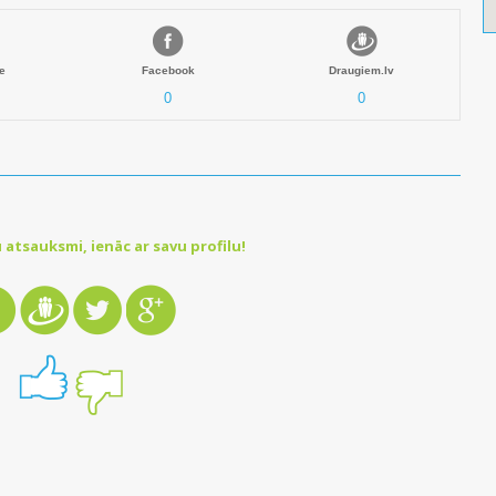
e
Facebook
Draugiem.lv
0
0
 atsauksmi, ienāc ar savu profilu!