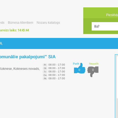
Pieslēd
sts
Biznesa klientiem
Nozaru katalogs
areizs laiks:
14:45:45
IA
omunālie pakalpojumi" SIA
Patīk
Nepatīk
08:00 - 17:00
Pr
08:00 - 17:00
, Koknese, Kokneses novads,
Ot
0
0
08:00 - 17:00
Tr
08:00 - 17:00
Ce
08:00 - 17:00
Pk