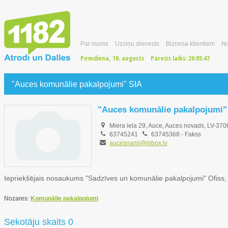
Par mums
Uzziņu dienests
Biznesa klientiem
No
Pirmdiena, 10. augusts
Pareizs laiks:
20:05:48
"Auces komunālie pakalpojumi" SIA
"Auces komunālie pakalpojumi"
Miera iela 29, Auce, Auces novads, LV-370
63745241
63745368
- Fakss
aucesnami@inbox.lv
Iepriekšējais nosaukums "Sadzīves un komunālie pakalpojumi" Ofiss, 
Nozares:
Komunālie pakalpojumi
Sekotāju skaits 0