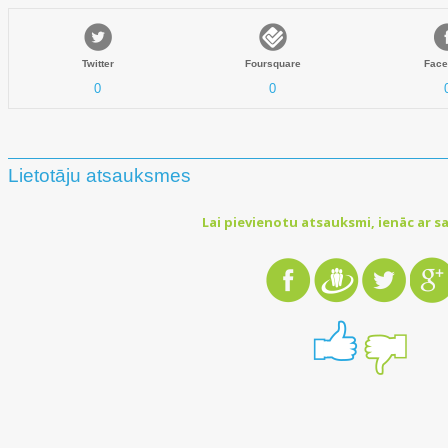
Twitter
Foursquare
Face
0
0
Lietotāju atsauksmes
Lai pievienotu atsauksmi, ienāc ar sa