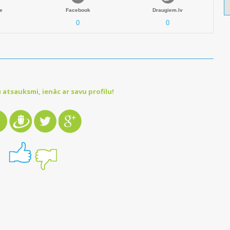
e
Facebook
Draugiem.lv
0
0
 atsauksmi, ienāc ar savu profilu!