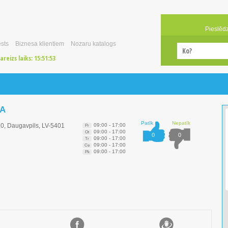
Pieslēd
sts
Biznesa klientiem
Nozaru katalogs
areizs laiks:
15:51:53
IA
Patīk
Nepatīk
20, Daugavpils, LV-5401
09:00 - 17:00
Pr
09:00 - 17:00
Ot
0
0
09:00 - 17:00
Tr
09:00 - 17:00
Ce
09:00 - 17:00
Pk