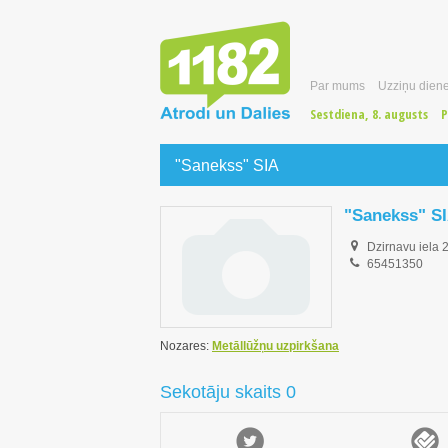
Par mums
Uzziņu diene
Sestdiena, 8. augusts
P
"Sanekss" SIA
"Sanekss" S
Dzirnavu iela 
65451350
Nozares:
Metāllūžņu uzpirkšana
Sekotāju skaits 0