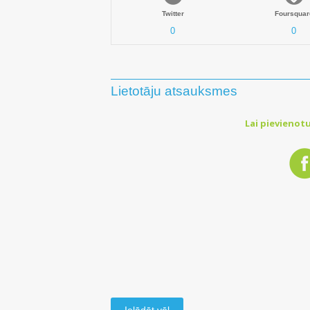
Twitter
Foursquar
0
0
Lietotāju atsauksmes
Lai pievienotu