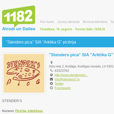
Par mums
Uzziņu dienests
Biznesa klientiem
No
Pirmdiena, 10. augusts
Pareizs laiks:
14:50:26
"Stenders pica" SIA "Arktika G" picērija
"Stenders pica" SIA "Arktika G" 
Sūru iela 2, Kuldīga, Kuldīgas novads, LV-3301
63323763
http://www.stenderspic...
info@stenders7.lv
Twitter
Foursquare
STENDER’S
Nozares:
Picērija, ēdināšana