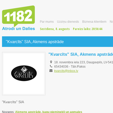
Par mums
Uzziņu dienests
Biznesa klientiem
No
Sestdiena, 8. augusts
Pareizs laiks:
20:56:44
"Kvarcīts" SIA, Akmens apstrāde
"Kvarcīts" SIA, Akmens apstrād
18. novembra iela 223, Daugavpils, LV-54
65434036
-
Tālr./Fakss
kvarcits@inbox.lv
"Kvarcīts" SIA
Nozares:
Akmens apstrāde, kapu pieminekļi un apmales