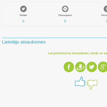
Twitter
Foursquare
Face
0
0
Lietotāju atsauksmes
Lai pievienotu atsauksmi, ienāc ar sa