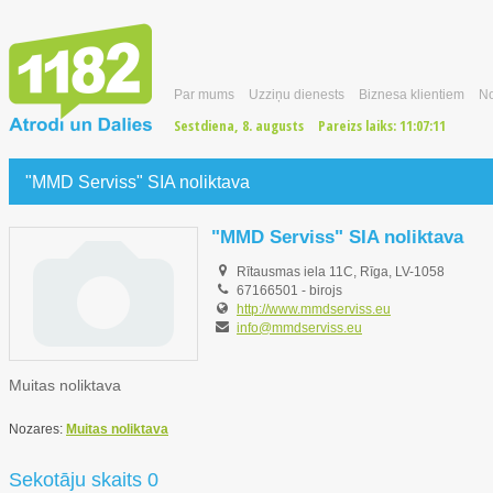
Par mums
Uzziņu dienests
Biznesa klientiem
No
Sestdiena, 8. augusts
Pareizs laiks:
11:07:12
"MMD Serviss" SIA noliktava
"MMD Serviss" SIA noliktava
Rītausmas iela 11C, Rīga, LV-1058
67166501
-
birojs
http://www.mmdserviss.eu
info@mmdserviss.eu
Muitas noliktava
Nozares:
Muitas noliktava
Sekotāju skaits 0