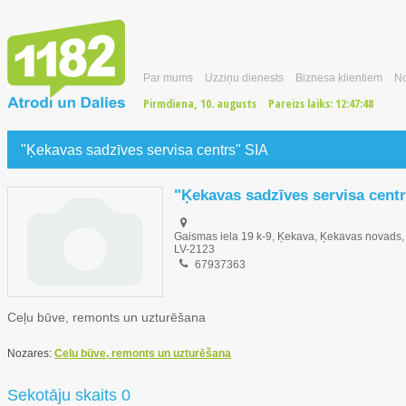
Par mums
Uzziņu dienests
Biznesa klientiem
No
Pirmdiena, 10. augusts
Pareizs laiks:
12:47:49
"Ķekavas sadzīves servisa centrs" SIA
"Ķekavas sadzīves servisa cent
Gaismas iela 19 k-9, Ķekava, Ķekavas novads,
LV-2123
67937363
Ceļu būve, remonts un uzturēšana
Nozares:
Ceļu būve, remonts un uzturēšana
Sekotāju skaits 0