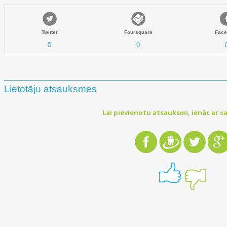
Twitter
Foursquare
Face
0
0
Lietotāju atsauksmes
Lai pievienotu atsauksmi, ienāc ar sa