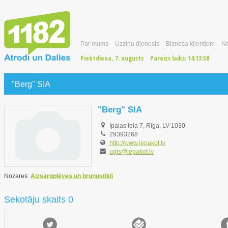
Par mums
Uzziņu dienests
Biznesa klientiem
No
Piektdiena, 7. augusts
Pareizs laiks:
14:13:59
"Berg" SIA
"Berg" SIA
Ipalas iela 7, Rīga, LV-1030
29393268
http://www.iepakot.lv
ugis@iepakot.lv
Nozares:
Aizsargplēves un bruņustikli
Sekotāju skaits 0