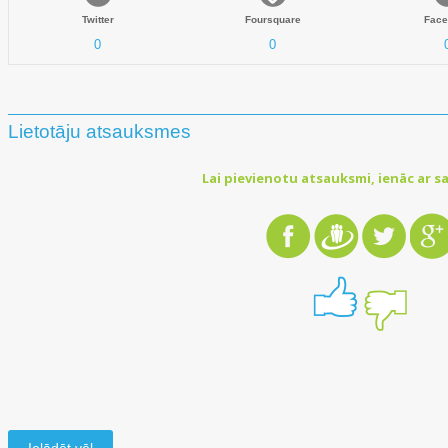
Twitter
Foursquare
Face
0
0
Lietotāju atsauksmes
Lai pievienotu atsauksmi, ienāc ar sa