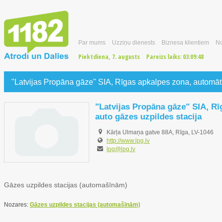
Par mums
Uzziņu dienests
Biznesa klientiem
No
Piektdiena, 7. augusts
Pareizs laiks:
03:09:48
"Latvijas Propāna gāze" SIA, Rīgas apkalpes zona, automāti
"Latvijas Propāna gāze" SIA, R
auto gāzes uzpildes stacija
Kārļa Ulmaņa gatve 88A, Rīga, LV-1046
http://www.lpg.lv
lpg@lpg.lv
Gāzes uzpildes stacijas (automašīnām)
Nozares:
Gāzes uzpildes stacijas (automašīnām)