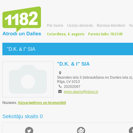
Par mums
Uzziņu dienests
Biznesa klientiem
No
Ceturdiena, 6. augusts
Pareizs laiks:
18:21:05
"D.K. & I" SIA
"D.K. & I" SIA
Skanstes iela 3 (iebraukšana no Duntes iela s),
Rīga, LV-1013
20202097
igors.skaris@inbox.lv
Nozares:
Aizsargplēves un bruņustikli
Sekotāju skaits 0