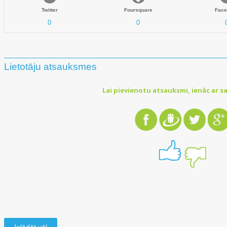
Twitter
Foursquare
Face
0
0
Lietotāju atsauksmes
Lai pievienotu atsauksmi, ienāc ar sa