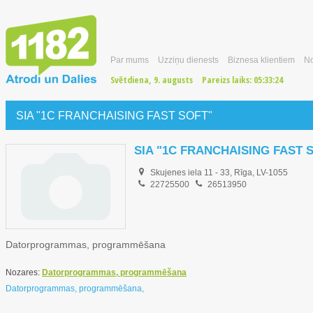
Par mums
Uzziņu dienests
Biznesa klientiem
No
Svētdiena, 9. augusts
Pareizs laiks:
05:33:25
SIA "1C FRANCHAISING FAST SOFT"
SIA "1C FRANCHAISING FAST 
Skujenes iela 11 - 33, Rīga, LV-1055
22725500
26513950
Datorprogrammas, programmēšana
Nozares:
Datorprogrammas, programmēšana
Datorprogrammas, programmēšana,