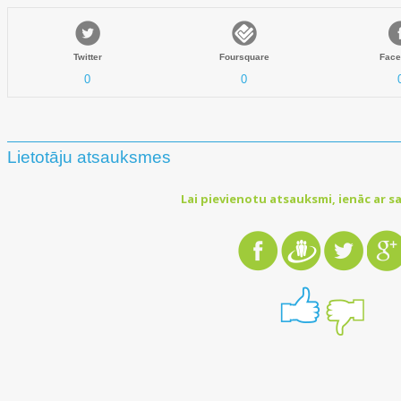
Twitter
Foursquare
Face
0
0
Lietotāju atsauksmes
Lai pievienotu atsauksmi, ienāc ar sa