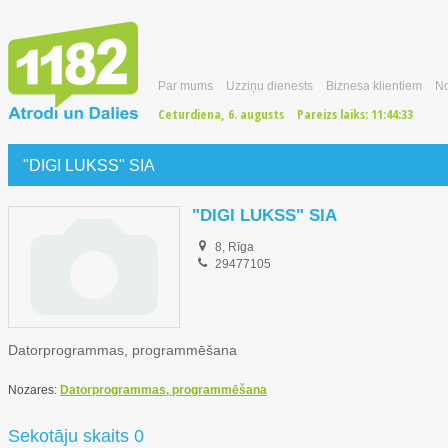
Par mums
Uzziņu dienests
Biznesa klientiem
No
Ceturdiena, 6. augusts
Pareizs laiks:
11:44:34
"DIGI LUKSS" SIA
"DIGI LUKSS" SIA
8, Rīga
29477105
Datorprogrammas, programmēšana
Nozares:
Datorprogrammas, programmēšana
Sekotāju skaits 0