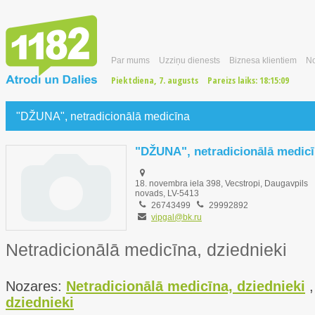
Par mums
Uzziņu dienests
Biznesa klientiem
No
Piektdiena, 7. augusts
Pareizs laiks:
18:15:10
"DŽUNA", netradicionālā medicīna
"DŽUNA", netradicionālā medic
18. novembra iela 398, Vecstropi, Daugavpils
novads, LV-5413
26743499
29992892
vipgal@bk.ru
Netradicionālā medicīna, dziednieki
Nozares:
Netradicionālā medicīna, dziednieki
dziednieki