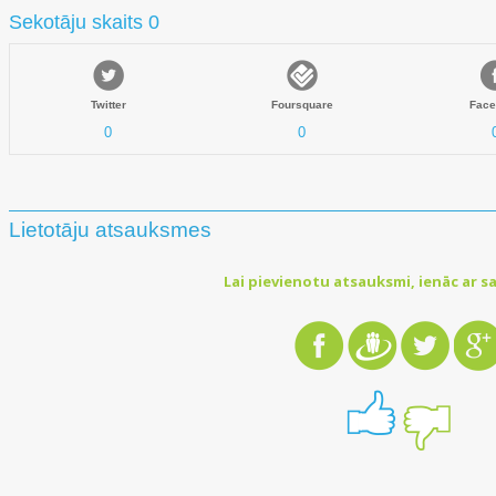
Sekotāju skaits 0
Twitter
Foursquare
Face
0
0
Lietotāju atsauksmes
Lai pievienotu atsauksmi, ienāc ar sa