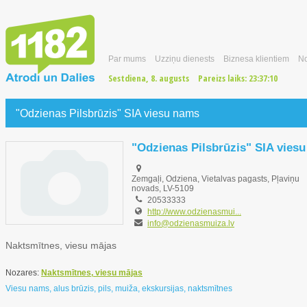
Par mums
Uzziņu dienests
Biznesa klientiem
No
Sestdiena, 8. augusts
Pareizs laiks:
23:37:11
"Odzienas Pilsbrūzis" SIA viesu nams
"Odzienas Pilsbrūzis" SIA vies
Zemgaļi, Odziena, Vietalvas pagasts, Pļaviņu
novads, LV-5109
20533333
http://www.odzienasmui...
info@odzienasmuiza.lv
Naktsmītnes, viesu mājas
Nozares:
Naktsmītnes, viesu mājas
Viesu nams, alus brūzis, pils, muiža, ekskursijas, naktsmītnes