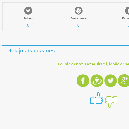
Twitter
Foursquare
Face
0
0
Lietotāju atsauksmes
Lai pievienotu atsauksmi, ienāc ar sa