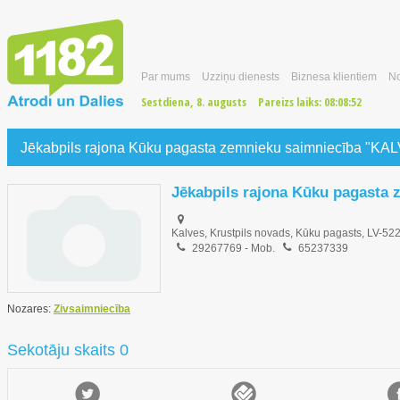
Par mums
Uzziņu dienests
Biznesa klientiem
No
Sestdiena, 8. augusts
Pareizs laiks:
08:08:53
Jēkabpils rajona Kūku pagasta zemnieku saimniecība "KA
Jēkabpils rajona Kūku pagasta
Kalves, Krustpils novads, Kūku pagasts, LV-52
29267769
-
Mob.
65237339
Nozares:
Zivsaimniecība
Sekotāju skaits 0