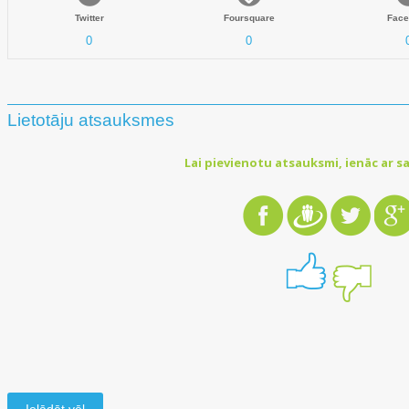
Twitter
Foursquare
Face
0
0
Lietotāju atsauksmes
Lai pievienotu atsauksmi, ienāc ar sa