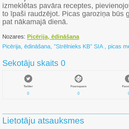
izmeklētas pavāra receptes, pievienojot
to īpaši raudzējot. Picas garoziņa būs
pat nākamajā dienā.
Nozares:
Picērija, ēdināšana
Picērija, ēdināšana, "Strēlnieks KB" SIA , picas m
Sekotāju skaits 0
Twitter
Foursquare
Face
0
0
Lietotāju atsauksmes