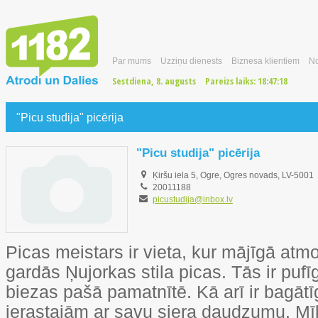
Par mums
Uzziņu dienests
Biznesa klientiem
No
Sestdiena, 8. augusts
Pareizs laiks:
18:47:19
"Picu studija" picērija
"Picu studija" picērija
Ķiršu iela 5, Ogre, Ogres novads, LV-5001
20011188
picustudija@inbox.lv
Picas meistars ir vieta, kur mājīgā atmo
gardās Ņujorkas stila picas. Tās ir puf
biezas pašā pamatnītē. Kā arī ir bagā
ierastajām ar savu siera daudzumu. Mīk