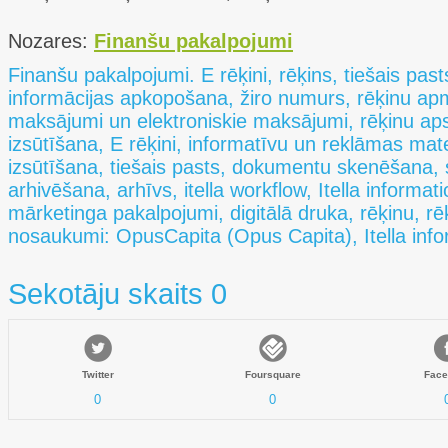
Nozares:
Finanšu pakalpojumi
Finanšu pakalpojumi. E rēķini, rēķins, tiešais pa
informācijas apkopošana, žiro numurs, rēķinu ap
maksājumi un elektroniskie maksājumi, rēķinu ap
izsūtīšana, E rēķini, informatīvu un reklāmas mat
izsūtīšana, tiešais pasts, dokumentu skenēšana
arhivēšana, arhīvs, itella workflow, Itella informat
mārketinga pakalpojumi, digitālā druka, rēķinu, rēķi
nosaukumi: OpusCapita (Opus Capita), Itella info
Sekotāju skaits 0
Twitter
Foursquare
Face
0
0