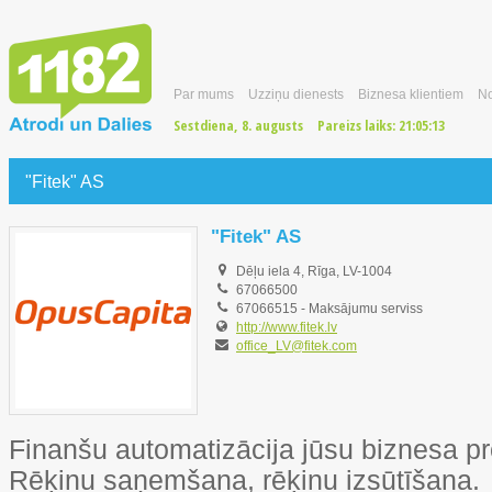
Par mums
Uzziņu dienests
Biznesa klientiem
No
Sestdiena, 8. augusts
Pareizs laiks:
21:05:14
"Fitek" AS
"Fitek" AS
Dēļu iela 4, Rīga, LV-1004
67066500
67066515
-
Maksājumu serviss
http://www.fitek.lv
office_LV@fitek.com
Finanšu automatizācija jūsu biznesa p
Rēķinu saņemšana, rēķinu izsūtīšana.