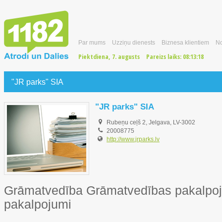
Par mums
Uzziņu dienests
Biznesa klientiem
No
Piektdiena, 7. augusts
Pareizs laiks:
08:13:19
"JR parks" SIA
"JR parks" SIA
Rubeņu ceļš 2, Jelgava, LV-3002
20008775
http://www.jrparks.lv
Grāmatvedība Grāmatvedības pakalpoj
pakalpojumi