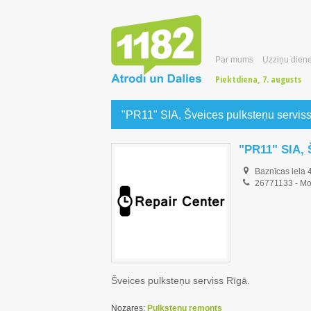
Par mums
Uzziņu diene
Piektdiena, 7. augusts
"PR11" SIA, Šveices pulksteņu servis
"PR11" SIA, 
Baznīcas iela 
26771133
-
Mo
Šveices pulksteņu serviss Rīgā.
Nozares:
Pulksteņu remonts