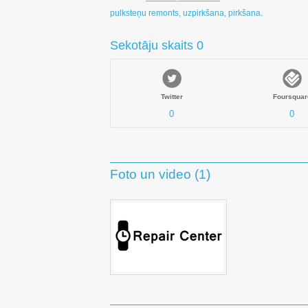
pulksteņu remonts, uzpirkšana, pirkšana.
Sekotāju skaits 0
Twitter
Foursquar
0
0
Foto un video (1)