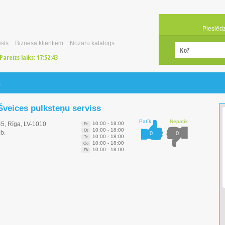
Pieslēd
sts
Biznesa klientiem
Nozaru katalogs
Pareizs laiks:
17:52:43
s
Šveices pulksteņu serviss
Patīk
Nepatīk
45, Rīga, LV-1010
10:00 - 18:00
Pr
10:00 - 18:00
Ot
b.
0
0
10:00 - 18:00
Tr
10:00 - 18:00
Ce
10:00 - 18:00
Pk