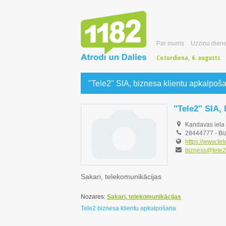
Par mums
Uzziņu diene
Ceturdiena, 6. augusts
"Tele2" SIA, biznesa klientu apkalpoš
"Tele2" SIA,
Kandavas iela 
28444777
-
Biz
https://www.tel
bizness@tele2
Sakari, telekomunikācijas
Nozares:
Sakari, telekomunikācijas
Tele2 biznesa klientu apkalpošana