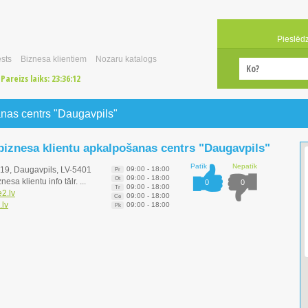
Pieslēd
sts
Biznesa klientiem
Nozaru katalogs
Pareizs laiks:
23:36:12
anas centrs "Daugavpils"
 biznesa klientu apkalpošanas centrs "Daugavpils"
Patīk
Nepatīk
19, Daugavpils, LV-5401
09:00 - 18:00
Pr
09:00 - 18:00
Ot
nesa klientu info tālr. ...
0
0
09:00 - 18:00
Tr
e2.lv
09:00 - 18:00
Ce
.lv
09:00 - 18:00
Pk