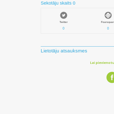
Sekotāju skaits 0
Twitter
Foursquar
0
0
Lietotāju atsauksmes
Lai pievienotu