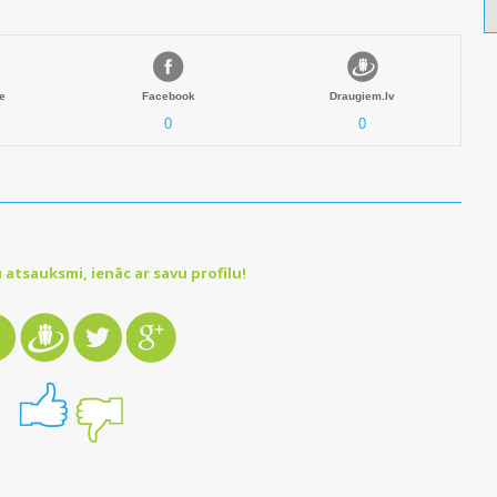
e
Facebook
Draugiem.lv
0
0
 atsauksmi, ienāc ar savu profilu!