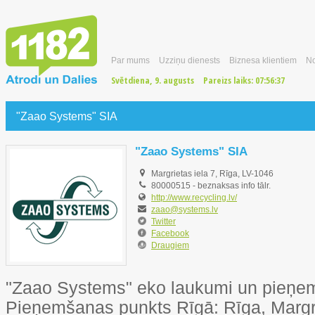
Par mums
Uzziņu dienests
Biznesa klientiem
No
Svētdiena, 9. augusts
Pareizs laiks:
07:56:38
"Zaao Systems" SIA
"Zaao Systems" SIA
Margrietas iela 7, Rīga, LV-1046
80000515
-
beznaksas info tālr.
http://www.recycling.lv/
zaao@systems.lv
Twitter
Facebook
Draugiem
"Zaao Systems" eko laukumi un pieņem
Pieņemšanas punkts Rīgā: Rīga, Margriet