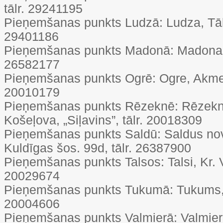
tālr. 29241195
Pieņemšanas punkts Ludzā: Ludza, Tālav
29401186
Pieņemšanas punkts Madonā: Madona, S
26582177
Pieņemšanas punkts Ogrē: Ogre, Akmeņu
20010179
Pieņemšanas punkts Rēzeknē: Rēzekne
Košeļova, „Siļavins”, tālr. 20018309
Pieņemšanas punkts Saldū: Saldus nov
Kuldīgas šos. 99d, tālr. 26387900
Pieņemšanas punkts Talsos: Talsi, Kr. V
20029674
Pieņemšanas punkts Tukumā: Tukums, R
20004606
Pieņemšanas punkts Valmierā: Valmiera,