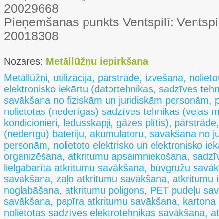
20029668
Pieņemšanas punkts Ventspilī: Ventspils,
20018308
Nozares:
Metāllūžņu iepirkšana
Metāllūžņi, utilizācija, pārstrāde, izvešana, noliet
elektronisko iekārtu (datortehnikas, sadzīves tehn
savākšana no fiziskām un juridiskām personām, pār
nolietotas (nederīgas) sadzīves tehnikas (veļas ma
kondicionieri, ledusskapji, gāzes plītis), pārstrāde, 
(nederīgu) bateriju, akumulatoru, savākšana no j
personām, nolietoto elektrisko un elektronisko iekā
organizēšana, atkritumu apsaimniekošana, sadzī
lielgabarīta atkritumu savākšana, būvgružu savāk
savākšana, zaļo atkritumu savākšana, atkritumu 
noglabāšana, atkritumu poligons, PET pudeļu savā
savākšana, papīra atkritumu savākšana, kartona
nolietotas sadzīves elektrotehnikas savākšana, at