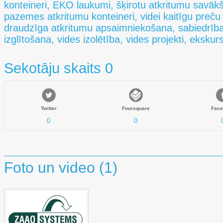
konteineri, EKO laukumi, šķirotu atkritumu savā
pazemes atkritumu konteineri, videi kaitīgu preču
draudzīga atkritumu apsaimniekošana, sabiedrīb
izglītošana, vides izolētība, vides projekti, eksku
Sekotāju skaits 0
Twitter
Foursquare
Face
0
0
Foto un video (1)