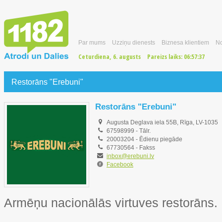
Par mums
Uzziņu dienests
Biznesa klientiem
No
Ceturdiena, 6. augusts
Pareizs laiks:
06:57:38
Restorāns "Erebuni"
Restorāns "Erebuni"
Augusta Deglava iela 55B, Rīga, LV-1035
67598999
-
Tālr.
20003204
-
Ēdienu piegāde
67730564
- Fakss
inbox@erebuni.lv
Facebook
Armēņu nacionālās virtuves restorāns.