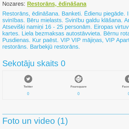
Nozares:
Restorāns, ēdināšana
Restorāns, ēdināšana. Banketi. Ēdienu piegāde.
svinības. Bēru mielasts. Svinību galdu klāšana. 
Atsevišķi namiņi 16 - 25 personām. Eiropas virtu
kartes. Liela bezmaksas autostāvvieta. Bērnu rot
Pusdienas. Kur paēst. VIP VIP mājiņas, VIP Apa
restorāns. Barbekjū restorāns.
Sekotāju skaits 0
Twitter
Foursquare
Face
0
0
Foto un video (1)