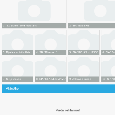
1
.
"Le Dome" zivju restorāns
2
.
SIA "ESSERE"
3
.
Ripeles individuālais
4
.
SIA "Rissoto L"
5
.
SIA "ROJAS KURSS"
6
.
SIA "Sm
uzņēmums
7
.
S. Ļevšovas
8
.
SIA "OLAINES MAIZE"
9
.
Jelgavas rajona
10
.
SIA "O
individuālais uzņēmums
Upneres individuālais
Aktuālie
"S.L."
tirdzniecības uzņēmums
"OLEPIR"
Vieta reklāmai!