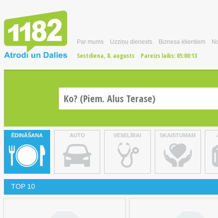
Par mums
Uzziņu dienests
Biznesa klientiem
No
Sestdiena, 8. augusts
Pareizs laiks:
05:00:14
ĒDINĀŠANA
AUTO
VESELĪBAI
SKAISTUMAM
TOP 10