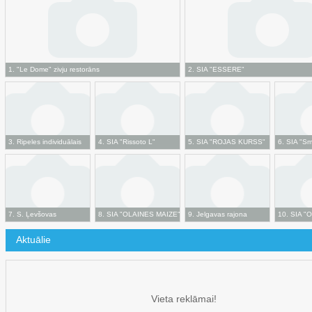
1
.
"Le Dome" zivju restorāns
2
.
SIA "ESSERE"
3
.
Ripeles individuālais
4
.
SIA "Rissoto L"
5
.
SIA "ROJAS KURSS"
6
.
SIA "Sm
uzņēmums
7
.
S. Ļevšovas
8
.
SIA "OLAINES MAIZE"
9
.
Jelgavas rajona
10
.
SIA "O
individuālais uzņēmums
Upneres individuālais
Aktuālie
"S.L."
tirdzniecības uzņēmums
"OLEPIR"
Vieta reklāmai!