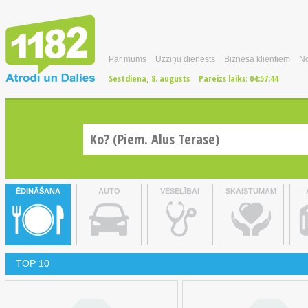
Par mums
Uzziņu dienests
Biznesa klientiem
No
Sestdiena, 8. augusts
Pareizs laiks:
04:57:44
ĒDINĀŠANA
AUTO
VESELĪBAI
SKAISTUMAM
TOP 10