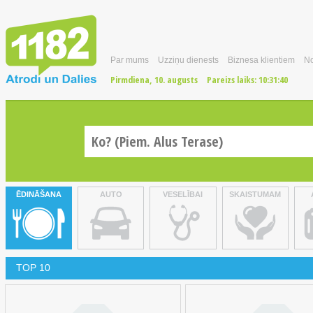
Par mums
Uzziņu dienests
Biznesa klientiem
No
Pirmdiena, 10. augusts
Pareizs laiks:
10:31:41
ĒDINĀŠANA
AUTO
VESELĪBAI
SKAISTUMAM
TOP 10