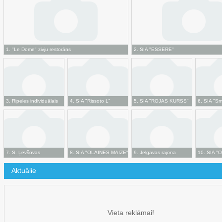
1
.
"Le Dome" zivju restorāns
2
.
SIA "ESSERE"
3
.
Ripeles individuālais
4
.
SIA "Rissoto L"
5
.
SIA "ROJAS KURSS"
6
.
SIA "Sm
uzņēmums
7
.
S. Ļevšovas
8
.
SIA "OLAINES MAIZE"
9
.
Jelgavas rajona
10
.
SIA "O
individuālais uzņēmums
Upneres individuālais
Aktuālie
"S.L."
tirdzniecības uzņēmums
"OLEPIR"
Vieta reklāmai!