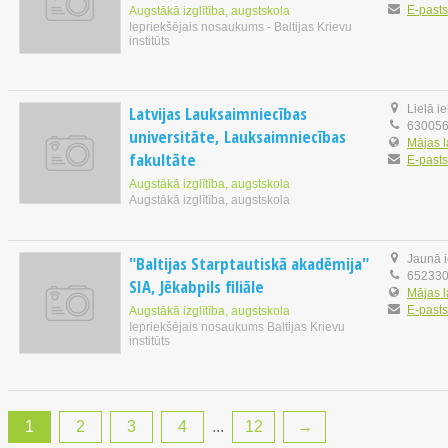
E-pasts
Augstākā izglītība, augstskola
Iepriekšējais nosaukums - Baltijas Krievu
institūts
Latvijas Lauksaimniecības
Lielā i
63005
universitāte, Lauksaimniecības
Mājas 
fakultāte
E-pasts
Augstākā izglītība, augstskola
Augstākā izglītība, augstskola
"Baltijas Starptautiskā akadēmija"
Jaunā i
65233
SIA, Jēkabpils filiāle
Mājas 
E-pasts
Augstākā izglītība, augstskola
Iepriekšējais nosaukums Baltijas Krievu
institūts
1
2
3
4
...
12
→