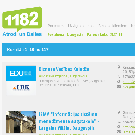
Par mums
Uzziņu dienests
Biznesa klientiem
No
Svētdiena, 9. augusts
Pareizs laiks:
09:31:15
Rezultāti
1–10
no
117
Biznesa Vadības Koledža
Krišjāņ
26, Rīg
Augstākā izglītība, augstskola
67803
"Latvijas biznesa koledža" SIA , Augstākā
https:/
izglītība, augstskola, LBK.
bvk@bv
ISMA "Informācijas sistēmu
Ģimnāzi
Daugav
menedžmenta augstskola" -
65428
Latgales filiāle, Daugavpils
http://
latgale