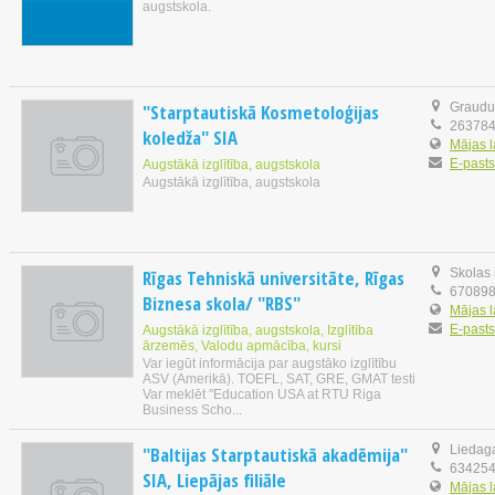
augstskola.
"Starptautiskā Kosmetoloģijas
Graudu 
26378
koledža" SIA
Mājas 
E-pasts
Augstākā izglītība, augstskola
Augstākā izglītība, augstskola
Rīgas Tehniskā universitāte, Rīgas
Skolas 
67089
Biznesa skola/ "RBS"
Mājas 
E-pasts
Augstākā izglītība, augstskola, Izglītība
ārzemēs, Valodu apmācība, kursi
Var iegūt informācija par augstāko izglītību
ASV (Amerikā). TOEFL, SAT, GRE, GMAT testi
Var meklēt "Education USA at RTU Riga
Business Scho...
"Baltijas Starptautiskā akadēmija"
Liedaga
63425
SIA, Liepājas filiāle
Mājas 