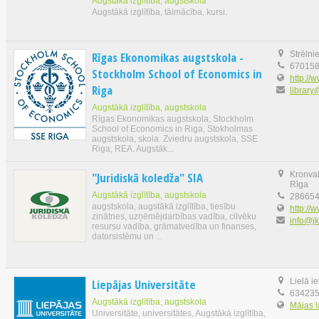
Augstākā izglītība, augstskola
Augstākā izglītība, tālmācība, kursi.
Rīgas Ekonomikas augstskola -
Strēlni
67015
Stockholm School of Economics in
http://
Riga
library
Augstākā izglītība, augstskola
Rīgas Ekonomikas augstskola, Stockholm
School of Economics in Riga, Stokholmas
augstskola, skola. Zviedru augstskola, SSE
Riga, REA. Augstāk...
"Juridiskā koledža" SIA
Kronval
Rīga
Augstākā izglītība, augstskola
28665
augstskola, augstākā izglītība, tiesību
http://w
zinātnes, uzņēmējdarbības vadība, cilvēku
info@jk
resursu vadība, grāmatvedība un finanses,
datorsistēmu un ...
Liepājas Universitāte
Lielā i
63423
Augstākā izglītība, augstskola
Mājas 
Universitāte, universitātes, Augstākā izglītība,