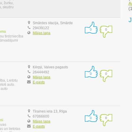
A
u, žurku,
u, skudru
(1
J
Smārdes stacija, Smārde
29439122
0
0
noma
Mājas lapa
u tirdzniecība
pārvadājumi
Ķērpji, Vaives pagasts
26444492
0
0
Mājas lapa
ība, Lietotu
E-pasts
etoti auto.
 auto
Tīraines iela 13, Rīga
67066600
0
0
si
Mājas lapa
avas
E-pasts
s un lietotas