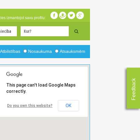
zies izmantojot savu profilu:
Atbilstības
Nosaukuma
Atsauksmēm
Feedback
This page can't load Google Maps
correctly.
OK
Do you own this website?