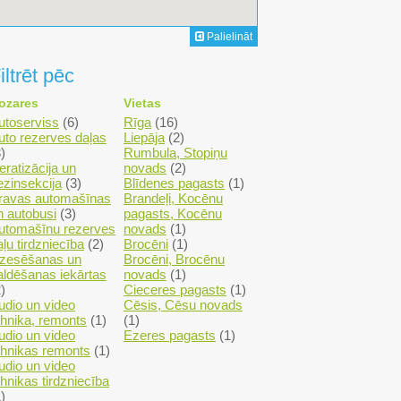
Palielināt
iltrēt pēc
ozares
Vietas
utoserviss
(6)
Rīga
(16)
uto rezerves daļas
Liepāja
(2)
)
Rumbula, Stopiņu
eratizācija un
novads
(2)
ezinsekcija
(3)
Blīdenes pagasts
(1)
ravas automašīnas
Brandeļi, Kocēnu
n autobusi
(3)
pagasts, Kocēnu
utomašīnu rezerves
novads
(1)
aļu tirdzniecība
(2)
Brocēni
(1)
zesēšanas un
Brocēni, Brocēnu
aldēšanas iekārtas
novads
(1)
)
Cieceres pagasts
(1)
udio un video
Cēsis, Cēsu novads
ehnika, remonts
(1)
(1)
udio un video
Ezeres pagasts
(1)
ehnikas remonts
(1)
udio un video
ehnikas tirdzniecība
)