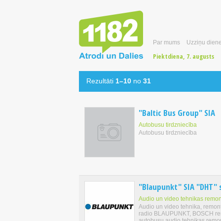
Par mums
Uzziņu diene
Piektdiena, 7. augusts
Rezultāti
1–10
no
31
"Baltic Bus Group" SIA
Autobusu tirdzniecība
Autobusu tirdzniecība
"Blaupunkt" SIA "DHT" s
Audio un video tehnikas remon
Audio un video tehnika, remon
radio BLAUPUNKT, BOSCH remo
autobusu audio tehnikas remon