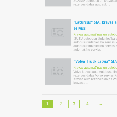
SCANIA autobusu un kravas a
rezerves daļas auto stikl...
"Latursus" SIA, kravas 
serviss
Kravas automašīnas un autobu
ISUZU autobusu titrdzniecība 
autobusu tirdzniecība servis
autobusu tirdzniecība serviss 
automašīnu serviss
"Volvo Truck Latvia" SIA
Kravas automašīnas un autobu
Volvo kravas auto Autobusu tir
rezerves daļas Volvo serviss K
Kravas auto rezerves daļas Vol
kravas a...
1
2
3
4
→