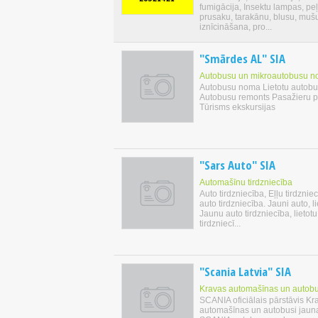
fumigācija, Insektu lampas, peļ
prusaku, tarakānu, blusu, muš
iznīcināšana, pro...
"Smārdes AL" SIA
Autobusu un mikroautobusu 
Autobusu noma Lietotu autobus
Autobusu remonts Pasažieru 
Tūrisms ekskursijas
"Sars Auto" SIA
Automašīnu tirdzniecība
Auto tirdzniecība, Eļļu tirdzniec
auto tirdzniecība. Jauni auto, li
Jaunu auto tirdzniecība, lietotu
tirdzniecī...
"Scania Latvia" SIA
Kravas automašīnas un autobu
SCANIA oficiālais pārstāvis Kr
automašīnas un autobusi jauna