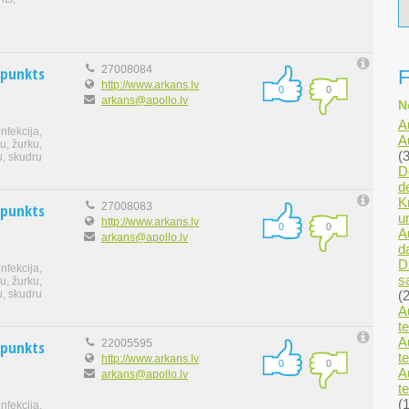
 punkts
27008084
F
http://www.arkans.lv
0
0
arkans@apollo.lv
N
A
nfekcija,
A
u, žurku,
(3
u, skudru
D
d
K
 punkts
27008083
u
http://www.arkans.lv
0
0
A
arkans@apollo.lv
d
D
nfekcija,
s
u, žurku,
(2
u, skudru
A
t
A
 punkts
22005595
t
http://www.arkans.lv
0
0
A
arkans@apollo.lv
t
(1
nfekcija,