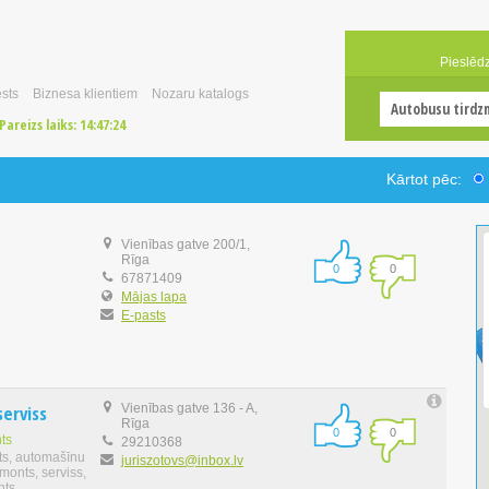
Pieslēd
sts
Biznesa klientiem
Nozaru katalogs
Pareizs laiks:
14:47:25
Kārtot pēc:
Vienības gatve 200/1,
Rīga
0
0
67871409
Mājas lapa
E-pasts
erviss
Vienības gatve 136 - A,
Rīga
0
0
ts
29210368
ts, automašīnu
juriszotovs@inbox.lv
nts, serviss,
ts,