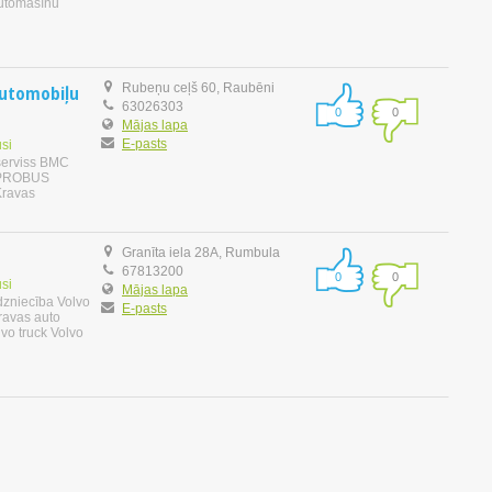
utomašīnu
automobiļu
Rubeņu ceļš 60, Raubēni
63026303
0
0
Mājas lapa
E-pasts
si
serviss BMC
s PROBUS
Kravas
Granīta iela 28A, Rumbula
67813200
0
0
si
Mājas lapa
dzniecība Volvo
E-pasts
ravas auto
vo truck Volvo