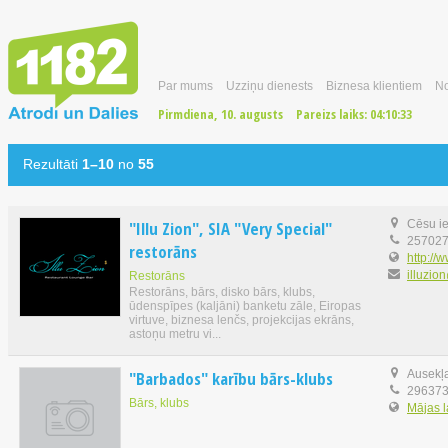
Par mums
Uzziņu dienests
Biznesa klientiem
No
Pirmdiena, 10. augusts
Pareizs laiks:
04:10:34
Rezultāti
1–10
no
55
"Illu Zion", SIA "Very Special"
Cēsu ie
25702
restorāns
http://w
illuzio
Restorāns
Restorāns, bārs, disko bārs, klubs,
ūdenspīpes (kaljāni) banketu zāle, Eiropas
virtuve, biznesa lenčs, projekcijas ekrāns,
astoņu metru vi...
"Barbados" karību bārs-klubs
Ausekļa
29637
Bārs, klubs
Mājas 