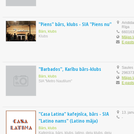
"Piens" bārs, klubs - SIA "Piens nu"
Aristid
Rīga
Bārs, klubs
66016
Klubs
Mājas 
E-pasts
"Barbados", Karību bārs-klubs
Saules 
29637
Bārs, klubs
Mājas 
SIA "Metro Nautilum"
E-pasts
"Casa Latina" kafejnīca, bārs - SIA
13. jan
-
"Latino nams" (Latino māja)
Bārs, klubs
Kafejnīca, bārs, klubs, latino, deju klubs, deju