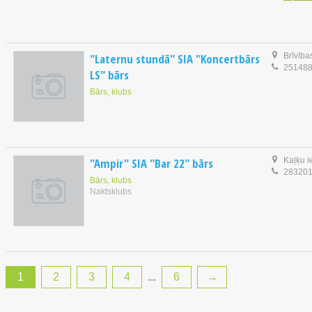
"Laternu stundā" SIA "Koncertbārs
Brīvība
25148
LS" bārs
Bārs, klubs
"Ampir" SIA "Bar 22" bārs
Kaļķu i
28320
Bārs, klubs
Naktsklubs
1
2
3
4
...
6
→