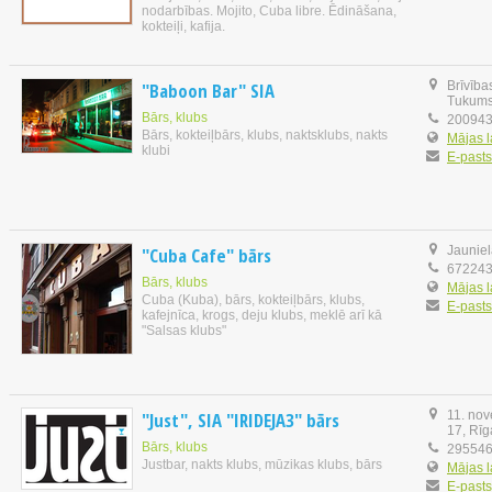
nodarbības. Mojito, Cuba libre. Ēdināšana,
kokteiļi, kafija.
"Baboon Bar" SIA
Brīvība
Tukum
Bārs, klubs
20094
Bārs, kokteiļbārs, klubs, naktsklubs, nakts
Mājas 
klubi
E-pasts
"Cuba Cafe" bārs
Jauniel
67224
Bārs, klubs
Mājas 
Cuba (Kuba), bārs, kokteiļbārs, klubs,
E-pasts
kafejnīca, krogs, deju klubs, meklē arī kā
"Salsas klubs"
"Just", SIA "IRIDEJA3" bārs
11. no
17, Rīg
Bārs, klubs
29554
Justbar, nakts klubs, mūzikas klubs, bārs
Mājas 
E-pasts