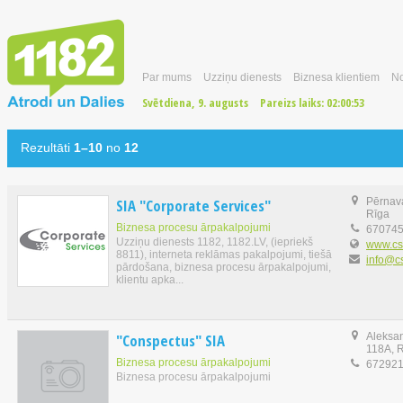
Par mums
Uzziņu dienests
Biznesa klientiem
No
Svētdiena, 9. augusts
Pareizs laiks:
02:00:54
Rezultāti
1–10
no
12
SIA "Corporate Services"
Pērnava
Rīga
Biznesa procesu ārpakalpojumi
67074
Uzziņu dienests 1182, 1182.LV, (iepriekš
www.cso
8811), interneta reklāmas pakalpojumi, tiešā
info@cs
pārdošana, biznesa procesu ārpakalpojumi,
klientu apka...
"Conspectus" SIA
Aleksan
118A, 
Biznesa procesu ārpakalpojumi
67292
Biznesa procesu ārpakalpojumi