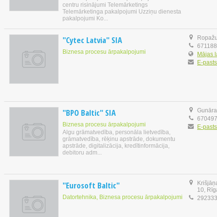
centru risinājumi Telemārketings
Telemārketinga pakalpojumi Uzziņu dienesta
pakalpojumi Ko...
"Cytec Latvia" SIA
Ropažu 
67118
Biznesa procesu ārpakalpojumi
Mājas 
E-pasts
"BPO Baltic" SIA
Gunāra 
67049
Biznesa procesu ārpakalpojumi
E-pasts
Algu grāmatvedība, personāla lietvedība,
grāmatvedība, rēķinu apstrāde, dokumentu
apstrāde, digitalizācija, kredītinformācija,
debitoru adm...
"Eurosoft Baltic"
Krišjāņ
10, Rīg
Datortehnika, Biznesa procesu ārpakalpojumi
29233