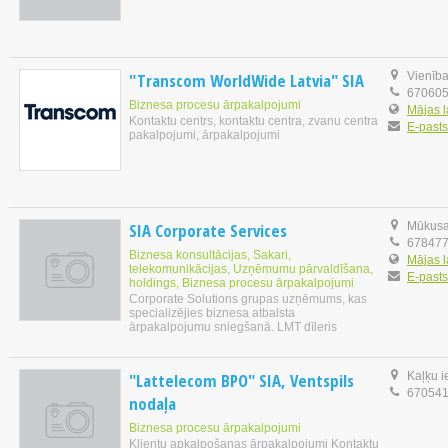
"Transcom WorldWide Latvia" SIA
Vienība
67060
Biznesa procesu ārpakalpojumi
Mājas 
Kontaktu centrs, kontaktu centra, zvanu centra
E-pasts
pakalpojumi, ārpakalpojumi
SIA Corporate Services
Mūkusal
67847
Biznesa konsultācijas, Sakari,
Mājas 
telekomunikācijas, Uzņēmumu pārvaldīšana,
E-pasts
holdings, Biznesa procesu ārpakalpojumi
Corporate Solutions grupas uzņēmums, kas
specializējies biznesa atbalsta
ārpakalpojumu sniegšanā. LMT dīleris
"Lattelecom BPO" SIA, Ventspils
Kaļķu i
67054
nodaļa
Biznesa procesu ārpakalpojumi
Klientu apkalpošanas ārpakalpojumi Kontaktu