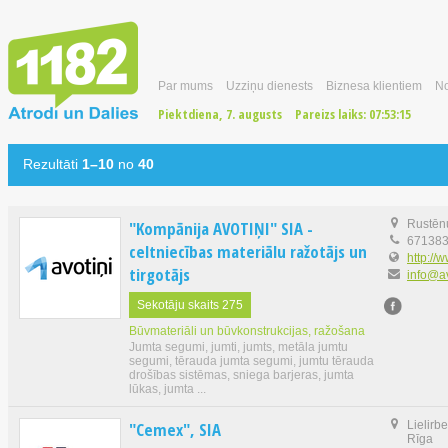
Par mums
Uzziņu dienests
Biznesa klientiem
No
Piektdiena, 7. augusts
Pareizs laiks:
07:53:16
Rezultāti
1–10
no
40
"Kompānija AVOTIŅI" SIA -
Rustēnu
67138
celtniecības materiālu ražotājs un
http://w
tirgotājs
info@av
Sekotāju skaits 275
Būvmateriāli un būvkonstrukcijas, ražošana
Jumta segumi, jumti, jumts, metāla jumtu
segumi, tērauda jumta segumi, jumtu tērauda
drošības sistēmas, sniega barjeras, jumta
lūkas, jumta ...
"Cemex", SIA
Lielirbe
Rīga