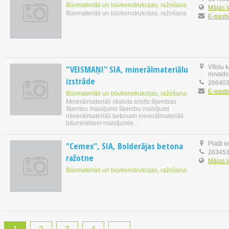
Būvmateriāli un būvkonstrukcijas, ražošana
Mājas 
Būvmateriāli un būvkonstrukcijas, ražošana
E-pasts
"VEISMAŅI" SIA, minerālmateriālu
Vītolu 
novads
izstrāde
26640
E-pasts
Būvmateriāli un būvkonstrukcijas, ražošana
Minerālmateriāli skalota smilts šķembas
šķembu maisījums šķembu maisījumi
minerālmateriāli betonam minerālmateriāli
bituminētiem maisījumie...
"Cemex", SIA, Bolderājas betona
Platā i
26345
ražotne
Mājas 
Būvmateriāli un būvkonstrukcijas, ražošana