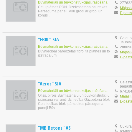
Būvmateriāli un būvkonstrukcijas, ražošana
27763
Ceļu plātnes PDN. Dzelzsbetona caurtekas.
Mājas 
Pārseguma paneļi. Aku grodi ar gropi un
E-pasts
konusi.
"FBRL" SIA
Galdusa
Jaunla
Būvmateriāli un būvkonstrukcijas, ražošana
28809
Būvniecībai paredzētas fibrolīta plātnes un to
Mājas 
izstrādājumi
E-pasts
"Aeroc" SIA
Ceļastil
pagast
Būvmateriāli un būvkonstrukcijas, ražošana
67418
Ofiss, birojs Būvmateriālu un būvkonstrukciju
Mājas 
ražošana vairumtirdzniecība Gāzbetona bloki
E-pasts
Celtniecības bloki pārsedzes pārseguma
paneļi Būv...
"MB Betons" AS
Cukura 
63489