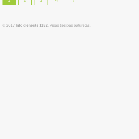
1
2
3
4
→
© 2017
Info dienests 1182
. Visas tiesības paturētas.