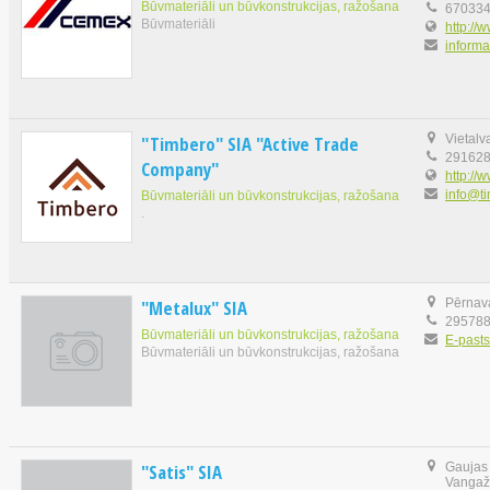
Būvmateriāli un būvkonstrukcijas, ražošana
67033
Būvmateriāli
http://
inform
"Timbero" SIA "Active Trade
Vietalv
29162
Company"
http://
info@ti
Būvmateriāli un būvkonstrukcijas, ražošana
.
"Metalux" SIA
Pērnava
29578
Būvmateriāli un būvkonstrukcijas, ražošana
E-pasts
Būvmateriāli un būvkonstrukcijas, ražošana
"Satis" SIA
Gaujas 
Vangaž