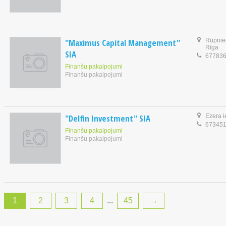
"Maximus Capital Management"
Rūpniec
Rīga
SIA
67783
Finanšu pakalpojumi
Finanšu pakalpojumi
"Delfin Investment" SIA
Ezera i
67345
Finanšu pakalpojumi
Finanšu pakalpojumi
1
2
3
4
...
45
→