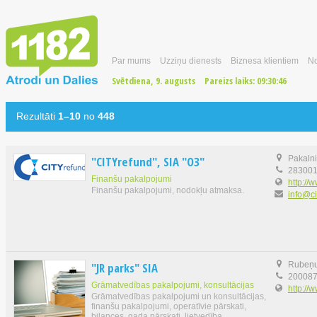
Par mums
Uzziņu dienests
Biznesa klientiem
No
Svētdiena, 9. augusts
Pareizs laiks:
09:30:47
Rezultāti
1–10
no
448
"CITYrefund", SIA "O3"
Pakalni
28300
Finanšu pakalpojumi
http://
Finanšu pakalpojumi, nodokļu atmaksa.
info@ci
"JR parks" SIA
Rubeņu 
20008
Grāmatvedības pakalpojumi, konsultācijas
http://w
Grāmatvedības pakalpojumi un konsultācijas,
finanšu pakalpojumi, operatīvie pārskati,
bilances, gada pārskati, lietvedība.