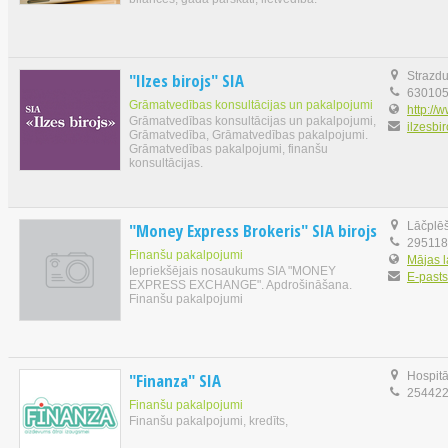
"Ilzes birojs" SIA
Strazdu
63010
Grāmatvedības konsultācijas un pakalpojumi
http://w
Grāmatvedības konsultācijas un pakalpojumi,
ilzesbi
Grāmatvedība, Grāmatvedības pakalpojumi.
Grāmatvedības pakalpojumi, finanšu
konsultācijas.
"Money Express Brokeris" SIA birojs
Lāčplēš
29511
Finanšu pakalpojumi
Mājas 
Iepriekšējais nosaukums SIA "MONEY
E-pasts
EXPRESS EXCHANGE". Apdrošināšana.
Finanšu pakalpojumi
"Finanza" SIA
Hospitā
25442
Finanšu pakalpojumi
Finanšu pakalpojumi, kredīts,