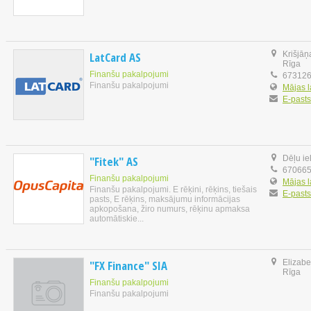
LatCard AS
Krišjāņ
Rīga
Finanšu pakalpojumi
67312
Finanšu pakalpojumi
Mājas 
E-pasts
"Fitek" AS
Dēļu ie
67066
Finanšu pakalpojumi
Mājas 
Finanšu pakalpojumi. E rēķini, rēķins, tiešais
E-pasts
pasts, E rēķins, maksājumu informācijas
apkopošana, žiro numurs, rēķinu apmaksa
automātiskie...
"FX Finance" SIA
Elizabet
Rīga
Finanšu pakalpojumi
Finanšu pakalpojumi