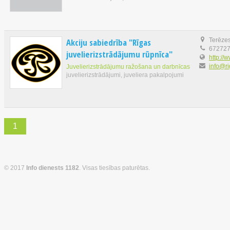
Akciju sabiedrība "Rīgas
Terēzes
67272
juvelierizstrādājumu rūpnīca"
http://
info@ri
Juvelierizstrādājumu ražošana un darbnīcas
juvelierizstrādājumi, juveliera pakalpojumi
1
© 2017
Info dienests 1182
. Visas tiesības paturētas.