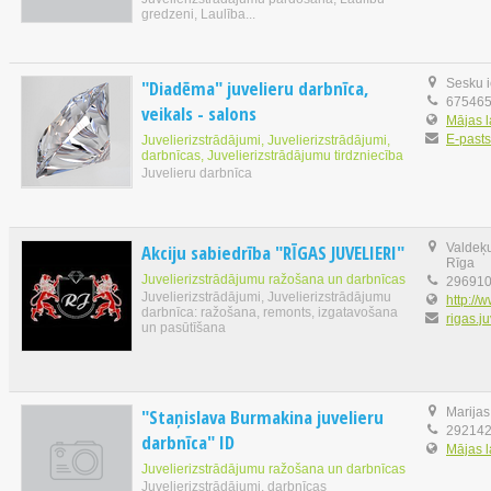
gredzeni, Laulība...
"Diadēma" juvelieru darbnīca,
Sesku i
67546
veikals - salons
Mājas 
E-pasts
Juvelierizstrādājumi, Juvelierizstrādājumi,
darbnīcas, Juvelierizstrādājumu tirdzniecība
Juvelieru darbnīca
Akciju sabiedrība "RĪGAS JUVELIERI"
Valdeķu
Rīga
Juvelierizstrādājumu ražošana un darbnīcas
29691
Juvelierizstrādājumi, Juvelierizstrādājumu
http://w
darbnīca: ražošana, remonts, izgatavošana
rigas.j
un pasūtīšana
"Staņislava Burmakina juvelieru
Marijas
29214
darbnīca" ID
Mājas 
Juvelierizstrādājumu ražošana un darbnīcas
Juvelierizstrādājumi, darbnīcas