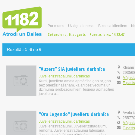
Par mums
Uzziņu dienests
Biznesa klientiem
No
Ceturdiena, 6. augusts
Pareizs laiks:
14:22:48
Rezultāti
1–6
no
6
"Auzers" SIA juvielieru darbnīca
Klijānu
29356
Juvelierizstrādājumi, darbnīcas
Mājas 
Kursi, juveliera amata apmācība gan ar, gan
E-pasts
bez priekšzināšanām, kā arī bez vecuma un
dzimuma ierobežojumiem. Iespēja apmācīties
juveliera a...
"Ora Legendo" juvelieru darbnīca
Avotu i
25577
Juvelierizstrādājumi, darbnīcas
Mājas 
Juvelierizstrādājumi, Juvelierizstrādājumu
E-pasts
remonts, Juvelierizstrādājumu labošana,
Juvelierizstrādājumu pārdošana, Laulību