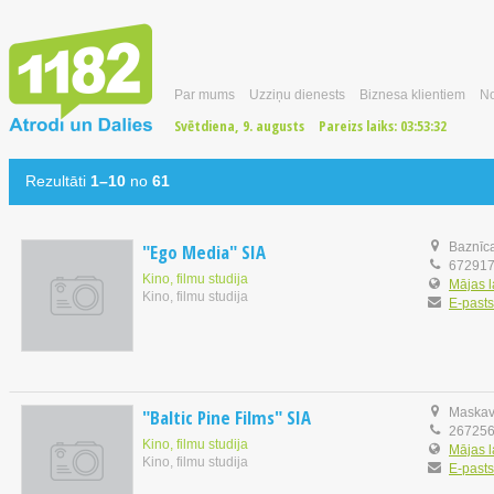
Par mums
Uzziņu dienests
Biznesa klientiem
No
Svētdiena, 9. augusts
Pareizs laiks:
03:53:33
Rezultāti
1–10
no
61
"Ego Media" SIA
Baznīca
67291
Kino, filmu studija
Mājas 
Kino, filmu studija
E-pasts
"Baltic Pine Films" SIA
Maskava
26725
Kino, filmu studija
Mājas 
Kino, filmu studija
E-pasts