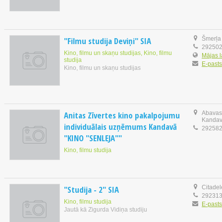
"Filmu studija Deviņi" SIA
Šmerļa 
29250
Kino, filmu un skaņu studijas, Kino, filmu
Mājas 
studija
E-pasts
Kino, filmu un skaņu studijas
Anitas Zīvertes kino pakalpojumu
Abavas 
Kanda
individuālais uzņēmums Kandavā
29258
"KINO "SENLEJA""
Kino, filmu studija
"Studija - 2" SIA
Citadel
29231
Kino, filmu studija
E-pasts
Jautā kā Zigurda Vidiņa studiju