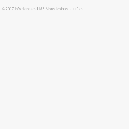
© 2017
Info dienests 1182
. Visas tiesības paturētas.