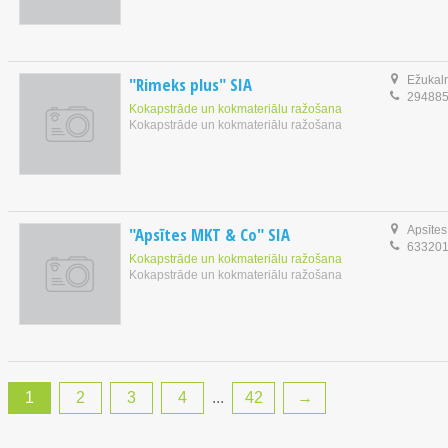
"Rimeks plus" SIA
Ežukaln
29488
Kokapstrāde un kokmateriālu ražošana
Kokapstrāde un kokmateriālu ražošana
"Apsītes MKT & Co" SIA
Apsītes
63320
Kokapstrāde un kokmateriālu ražošana
Kokapstrāde un kokmateriālu ražošana
1
2
3
4
...
42
→