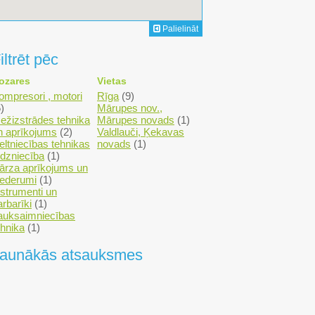
Palielināt
iltrēt pēc
ozares
Vietas
ompresori , motori
Rīga
(9)
)
Mārupes nov.,
ežizstrādes tehnika
Mārupes novads
(1)
n aprīkojums
(2)
Valdlauči, Ķekavas
eltniecības tehnikas
novads
(1)
irdzniecība
(1)
ārza aprīkojums un
iederumi
(1)
nstrumenti un
arbarīki
(1)
auksaimniecības
ehnika
(1)
aunākās atsauksmes