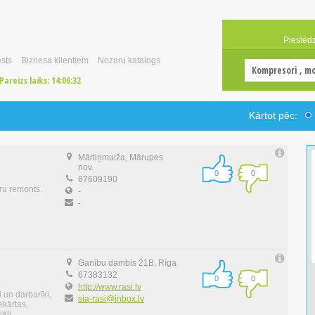
Pieslēd
sts
Biznesa klientiem
Nozaru katalogs
Pareizs laiks:
14:06:33
Kārtot pēc:
Mārtiņmuiža, Mārupes
nov.
0
0
67609190
ru remonts.
-
-
Ganību dambis 21B, Rīga
67383132
0
0
http://www.rasi.lv
 un darbarīki,
sia-rasi@inbox.lv
ekārtas,
āli,