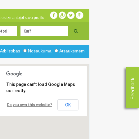
zies izmantojot savu profilu:
Atbilstības
Nosaukuma
Atsauksmēm
Feedback
This page can't load Google Maps
correctly.
OK
Do you own this website?