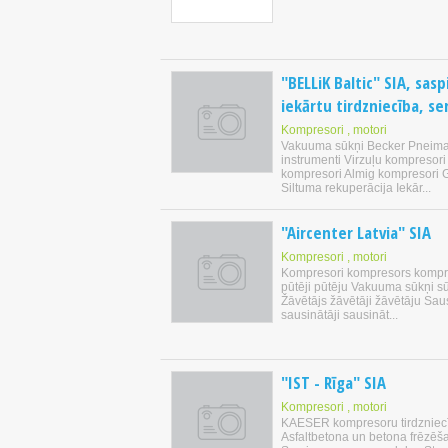
"BELLiK Baltic" SIA, sasp
iekārtu tirdzniecība, se
Kompresori , motori
Vakuuma sūkņi Becker Pneima
instrumenti Virzuļu kompresor
kompresori Almig kompresori G
Siltuma rekuperācija Iekār...
"Aircenter Latvia" SIA
Kompresori , motori
Kompresori kompresors kompr
pūtēji pūtēju Vakuuma sūkņi s
Žāvētājs žāvētāji žāvētāju Sau
sausinātāji sausināt...
"IST - Rīga" SIA
Kompresori , motori
KAESER kompresoru tirdzniecī
Asfaltbetona un betona frēz