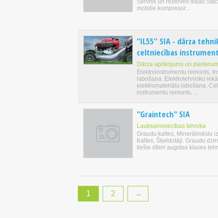
Serviss un rezerves daļas Stac
mobilie kompresor...
"IL55'' SIA - dārza tehn
celtniecības instrume
Dārza aprīkojums un piederum
Elektroinstrumentu remonts, I
labošana. Elektrotehnisko iekā
elektromateriālu labošana. Cel
instrumentu remonts. ...
"Graintech" SIA
Lauksaimniecības tehnika
Graudu kaltes, Minerālmēslu izkl
Kaltes, Šķeldotāji. Graudu dz
tiešie dīleri augstas klases tehn
1
2
→