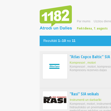
Par mums
Uzziņu diene
Piektdiena, 7. augusts
Rezultāti
1–10
no
11
"Atlas Copco Baltic" SIA
Kompresori , motori
Kompresori , motori, kompreso
Kompresoru rezerves daļas
"Rasi" SIA veikals
Instrumenti un darbarīki
Kompresori, motori, instrumenti
hidrauliskās un pneimatiskās i
metināšanas iekārtas un materi