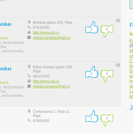
hnikas
Brīvības gatve 406, Rīga
F
67516500
0
0
http://www.sils.lv
N
veikals.brivibas@sils.lv
ojums
K
i. Mežizstrādes
(5
cība,
M
, meža tehnika,
u
C
t
hnikas
Kārļa Ulmaņa gatve 180,
D
Rīga
0
0
p
66167020
I
http://www.sils.lv
ojums
d
veikals.ulmana@sils.lv
i. Mežizstrādes
L
cība,
t
, meža tehnika,
J
Čiekurkalna 1. līnija 11,
Rīga
0
0
67800900