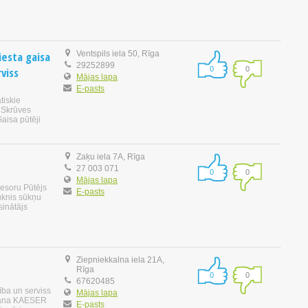
iesta gaisa
Ventspils iela 50, Rīga
29252899
rviss
0
0
Mājas lapa
E-pasts
tiskie
i Skrūves
aisa pūtēji
Zaķu iela 7A, Rīga
27 003 071
0
0
Mājas lapa
esoru Pūtējs
E-pasts
ūknis sūkņu
sinātājs
Ziepniekkalna iela 21A,
Rīga
0
0
67620485
ba un serviss
Mājas lapa
ēšana KAESER
E-pasts