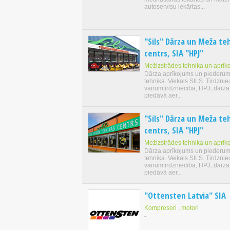
autoservisu iekārtas...
"Sils" Dārza un Meža te
centrs, SIA "HPJ"
Mežizstrādes tehnika un aprīk
Dārza aprīkojums un piederum
tehnika. Veikals SILS. Tirdznie
vairumtirdzniecība, HPJ, dārza
piedāvā aer...
"Sils" Dārza un Meža te
centrs, SIA "HPJ"
Mežizstrādes tehnika un aprīk
Dārza aprīkojums un piederum
tehnika. Veikals SILS. Tirdznie
vairumtirdzniecība, HPJ, dārza
piedāvā aer...
"Ottensten Latvia" SIA
Kompresori , motori
-