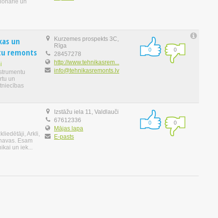
ionārie un
ikas un
Kurzemes prospekts 3C,
Rīga
ntu remonts
0
0
28457278
http://www.tehnikasrem...
i
info@tehnikasremonts.lv
nstrumentu
rtu un
tniecības
Izstāžu iela 11, Valdlauči
67612336
0
0
Mājas lapa
iedētāji, Arkli,
E-pasts
irnavas. Esam
ikai un iek...