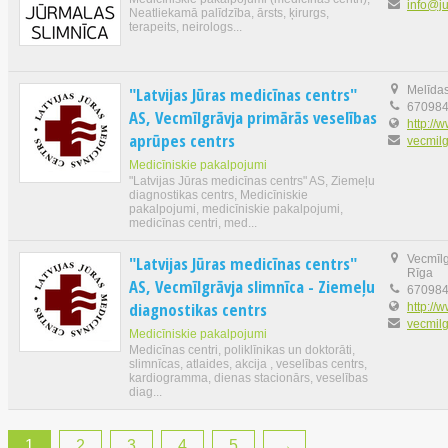
info@ju
Neatliekamā palīdzība, ārsts, ķirurgs,
terapeits, neirologs...
"Latvijas Jūras medicīnas centrs"
Melīdas
67098
AS, Vecmīlgrāvja primārās veselības
http://w
aprūpes centrs
vecmilg
Medicīniskie pakalpojumi
"Latvijas Jūras medicīnas centrs" AS, Ziemeļu
diagnostikas centrs, Medicīniskie
pakalpojumi, medicīniskie pakalpojumi,
medicīnas centri, med...
"Latvijas Jūras medicīnas centrs"
Vecmīlgr
Rīga
AS, Vecmīlgrāvja slimnīca - Ziemeļu
67098
diagnostikas centrs
http://w
vecmilg
Medicīniskie pakalpojumi
Medicīnas centri, poliklīnikas un doktorāti,
slimnīcas, atlaides, akcija , veselības centrs,
kardiogramma, dienas stacionārs, veselības
diag...
1
2
3
4
5
→