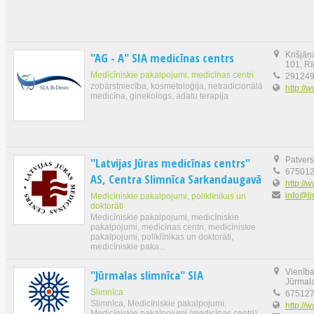
"AG - A" SIA medicīnas centrs
Krišjāņ
101, R
Medicīniskie pakalpojumi, medicīnas centri
29124
zobārstniecība, kosmetoloģija, netradicionālā
http://
medicīna, ginekologs, adatu terapija
"Latvijas Jūras medicīnas centrs"
Patvers
67501
AS, Centra Slimnīca Sarkandaugavā
http://w
info@lj
Medicīniskie pakalpojumi, poliklīnikas un
doktorāti
Medicīniskie pakalpojumi, medicīniskie
pakalpojumi, medicīnas centri, medicīniskie
pakalpojumi, poliklīnikas un doktorāti,
medicīniskie paka...
"Jūrmalas slimnīca" SIA
Vienība
Jūrmal
Slimnīca
67512
Slimnīca, Medicīniskie pakalpojumi,
http://w
Medicīniskie pakalpojumi (medicīnas centri),