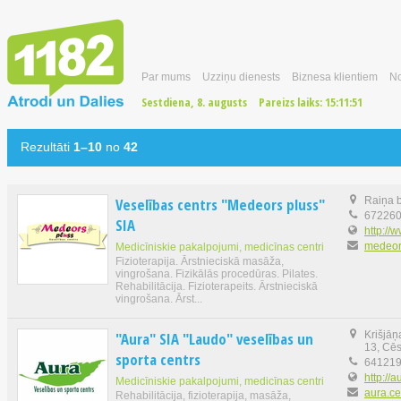
Par mums
Uzziņu dienests
Biznesa klientiem
No
Sestdiena, 8. augusts
Pareizs laiks:
15:11:51
Rezultāti
1–10
no
42
Veselības centrs "Medeors pluss"
Raiņa b
67226
SIA
http://w
medeor
Medicīniskie pakalpojumi, medicīnas centri
Fizioterapija. Ārstnieciskā masāža,
vingrošana. Fizikālās procedūras. Pilates.
Rehabilitācija. Fizioterapeits. Ārstnieciskā
vingrošana. Ārst...
"Aura" SIA "Laudo" veselības un
Krišjāņ
13, Cēs
sporta centrs
64121
http://a
Medicīniskie pakalpojumi, medicīnas centri
aura.ce
Rehabilitācija, fizioterapija, masāža,