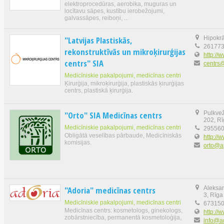
elektroprocedūras, aerobika, muguras un
locītavu sāpes, kustību ierobežojumi,
galvassāpes, reiboņi, ...
"Latvijas Plastiskās,
Hipokrā
26177
rekonstruktīvās un mikroķirurģijas
http://w
centrs" SIA
centrs@
Medicīniskie pakalpojumi, medicīnas centri
Ķirurģija, mikroķirurģija, plastiskās ķirurģijas
centrs, plastiskā ķirurģija.
"Orto" SIA Medicīnas centrs
Pulkvež
202, R
Medicīniskie pakalpojumi, medicīnas centri
29556
Obligātā veselības pārbaude, Medicīniskās
http://
komisijas.
orto@ap
"Adoria" medicīnas centrs
Aleksan
3, Rīga
Medicīniskie pakalpojumi, medicīnas centri
67315
Medicīnas centrs: kosmetologs, ginekologs,
http://
zobārstniecība, permanentā kosmetoloģija,
info@ad