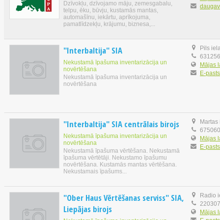
Dzīvokļu, dzīvojamo māju, zemesgabalu,
daugavp
telpu, ēku, būvju, kustamās mantas,
automašīnu, iekārtu, aprīkojuma,
pamatlīdzekļu, krājumu, biznesa,...
"Interbaltija" SIA
Pils ie
63125
Nekustamā īpašuma inventarizācija un
Mājas 
novērtēšana
E-pasts
Nekustamā īpašuma inventarizācija un
novērtēšana
"Interbaltija" SIA centrālais birojs
Martas 
67506
Nekustamā īpašuma inventarizācija un
Mājas 
novērtēšana
E-pasts
Nekustamā īpašuma vērtēšana. Nekustamā
īpašuma vērtētāji. Nekustamo īpašumu
novērtēšana. Kustamās mantas vērtēšana.
Nekustamais īpašums...
"Ober Haus Vērtēšanas serviss" SIA,
Radio i
22030
Liepājas birojs
Mājas 