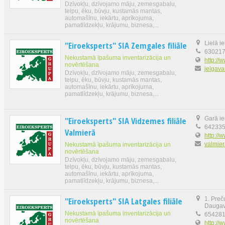
Dzīvokļu, dzīvojamo māju, zemesgabalu,
telpu, ēku, būvju, kustamās mantas,
automašīnu, iekārtu, aprīkojuma,
pamatlīdzekļu, krājumu, biznesa,...
"Eiroeksperts" SIA Zemgales filiāle
Lielā ie
63021
Nekustamā īpašuma inventarizācija un
http://w
novērtēšana
jelgava
Dzīvokļu, dzīvojamo māju, zemesgabalu,
telpu, ēku, būvju, kustamās mantas,
automašīnu, iekārtu, aprīkojuma,
pamatlīdzekļu, krājumu, biznesa,...
"Eiroeksperts" SIA Vidzemes filiāle
Garā ie
64233
Valmierā
http://w
valmier
Nekustamā īpašuma inventarizācija un
novērtēšana
Dzīvokļu, dzīvojamo māju, zemesgabalu,
telpu, ēku, būvju, kustamās mantas,
automašīnu, iekārtu, aprīkojuma,
pamatlīdzekļu, krājumu, biznesa,...
"Eiroeksperts" SIA Latgales filiāle
1. Preč
Daugav
Nekustamā īpašuma inventarizācija un
65428
novērtēšana
http://w