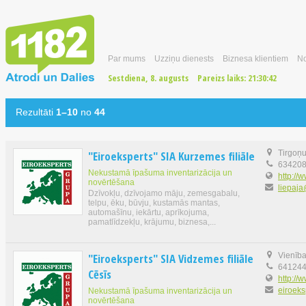
Par mums
Uzziņu dienests
Biznesa klientiem
No
Sestdiena, 8. augusts
Pareizs laiks:
21:30:43
Rezultāti
1–10
no
44
"Eiroeksperts" SIA Kurzemes filiāle
Tirgoņu
63420
Nekustamā īpašuma inventarizācija un
http://w
novērtēšana
liepaja
Dzīvokļu, dzīvojamo māju, zemesgabalu,
telpu, ēku, būvju, kustamās mantas,
automašīnu, iekārtu, aprīkojuma,
pamatlīdzekļu, krājumu, biznesa,...
"Eiroeksperts" SIA Vidzemes filiāle
Vienība
64124
Cēsīs
http://w
eiroeks
Nekustamā īpašuma inventarizācija un
novērtēšana