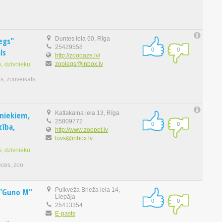
egs"
Duntes iela 60, Rīga
25429558
ls
0
0
http://zoobaze.lv/
zoolegs@inbox.lv
, dzīvnieku
s, zooveikals.
vniekiem,
Katlakalna iela 13, Rīga
25809772
cība,
0
0
http://www.zoopet.lv
tuvs@inbox.lv
, dzīvnieku
eces, zoo
 "Guno M"
Pulkveža Brieža iela 14,
Liepāja
0
0
25413354
E-pasts