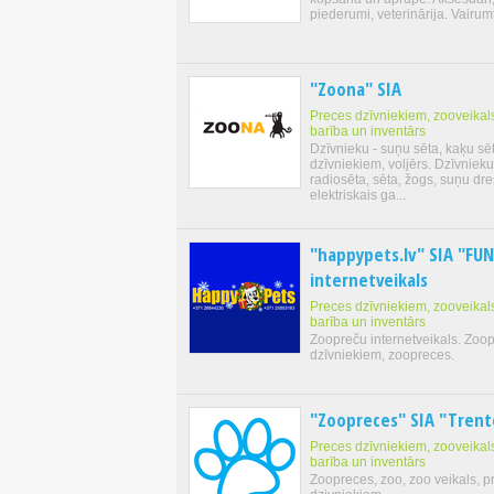
piederumi, veterinārija. Vairum
"Zoona" SIA
Preces dzīvniekiem, zooveikals
barība un inventārs
Dzīvnieku - suņu sēta, kaķu sēt
dzīvniekiem, voljērs. Dzīvniek
radiosēta, sēta, žogs, suņu dre
elektriskais ga...
"happypets.lv" SIA "FU
internetveikals
Preces dzīvniekiem, zooveikals
barība un inventārs
Zoopreču internetveikals. Zoo
dzīvniekiem, zoopreces.
"Zoopreces" SIA "Trent
Preces dzīvniekiem, zooveikals
barība un inventārs
Zoopreces, zoo, zoo veikals, p