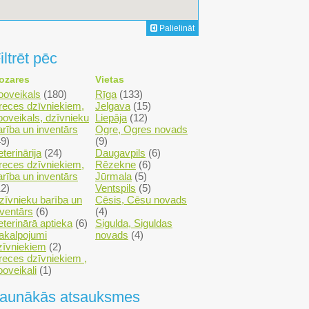
Palielināt
iltrēt pēc
ozares
Vietas
ooveikals
(180)
Rīga
(133)
reces dzīvniekiem,
Jelgava
(15)
ooveikals, dzīvnieku
Liepāja
(12)
arība un inventārs
Ogre, Ogres novads
49)
(9)
terinārija
(24)
Daugavpils
(6)
reces dzīvniekiem,
Rēzekne
(6)
arība un inventārs
Jūrmala
(5)
12)
Ventspils
(5)
zīvnieku barība un
Cēsis, Cēsu novads
nventārs
(6)
(4)
eterinārā aptieka
(6)
Sigulda, Siguldas
akalpojumi
novads
(4)
zīvniekiem
(2)
reces dzīvniekiem ,
ooveikali
(1)
aunākās atsauksmes