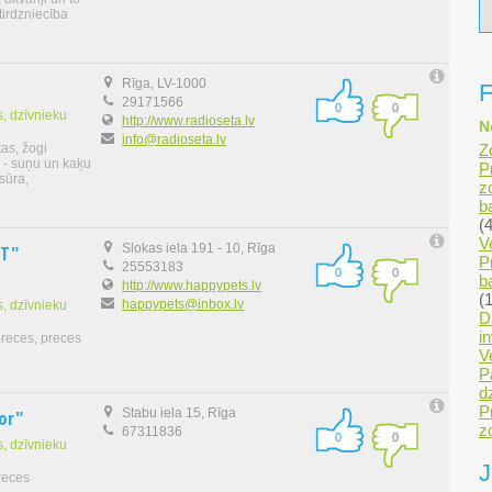
tirdzniecība
Rīga, LV-1000
F
29171566
0
0
, dzīvnieku
http://www.radioseta.lv
N
info@radioseta.lv
Z
as, žogi
u - suņu un kaķu
P
sūra,
z
b
(
Ve
NT"
Slokas iela 191 - 10, Rīga
P
25553183
0
0
b
http://www.happypets.lv
(
happypets@inbox.lv
, dzīvnieku
D
i
preces, preces
V
P
d
P
or"
Stabu iela 15, Rīga
z
67311836
0
0
, dzīvnieku
J
reces