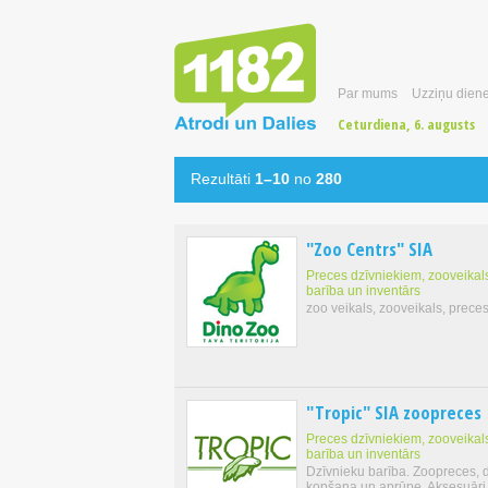
Par mums
Uzziņu diene
Ceturdiena, 6. augusts
Rezultāti
1–10
no
280
"Zoo Centrs" SIA
Preces dzīvniekiem, zooveikals
barība un inventārs
zoo veikals, zooveikals, prece
"Tropic" SIA zoopreces
Preces dzīvniekiem, zooveikals
barība un inventārs
Dzīvnieku barība. Zoopreces, 
kopšana un aprūpe. Aksesuāri, 