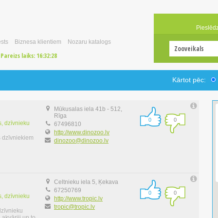
Pieslēd
sts
Biznesa klientiem
Nozaru katalogs
Pareizs laiks:
16:32:29
Kārtot pēc:
Mūkusalas iela 41b - 512,
Rīga
0
0
, dzīvnieku
67496810
http://www.dinozoo.lv
s dzīvniekiem
dinozoo@dinozoo.lv
Celtnieku iela 5, Ķekava
67250769
0
0
, dzīvnieku
http://www.tropic.lv
tropic@tropic.lv
dzīvnieku
akvāriji un to