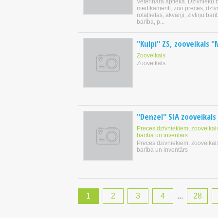
Veterinārā aptieka. Dzīvnieku 
medikamenti, zoo preces, dzīv
rotaļlietas, akvāriji, zivtiņu ba
barība, p...
"Kulpi" ZS, zooveikals "
Zooveikals
Zooveikals
"Denzel" SIA zooveikals
Preces dzīvniekiem, zooveikals
barība un inventārs
Preces dzīvniekiem, zooveikals
barība un inventārs
1
2
3
4
...
28