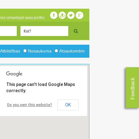
zies izmantojot savu profilu:
Atbilstības
Nosaukuma
Atsauksmēm
Feedback
This page can't load Google Maps
correctly.
OK
Do you own this website?