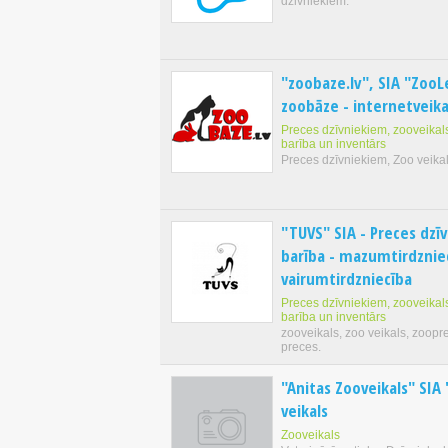
dzivniekiem.
"zoobaze.lv", SIA "ZooL
zoobāze - internetveika
Preces dzīvniekiem, zooveikals
barība un inventārs
Preces dzīvniekiem, Zoo veikal
"TUVS" SIA - Preces dzī
barība - mazumtirdznie
vairumtirdzniecība
Preces dzīvniekiem, zooveikals
barība un inventārs
zooveikals, zoo veikals, zoopr
preces.
"Anitas Zooveikals" SIA
veikals
Zooveikals