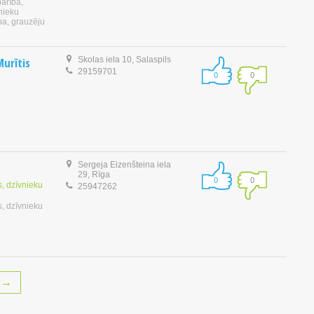
barība,
nieku
rība, grauzēju
Murītis
Skolas iela 10, Salaspils
29159701
0
0
Sergeja Eizenšteina iela
29, Rīga
0
0
, dzīvnieku
25947262
, dzīvnieku
→