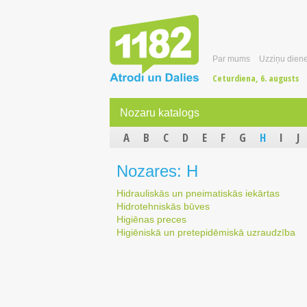
Par mums
Uzziņu diene
Ceturdiena, 6. augusts
Nozaru katalogs
A
B
C
D
E
F
G
H
I
J
Nozares: H
Hidrauliskās un pneimatiskās iekārtas
Hidrotehniskās būves
Higiēnas preces
Higiēniskā un pretepidēmiskā uzraudzība