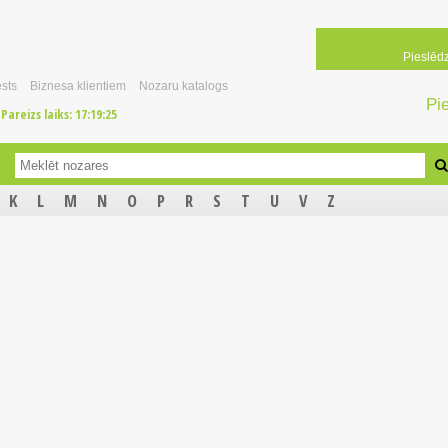
Pieslēd
sts
Biznesa klientiem
Nozaru katalogs
Pi
Pareizs laiks:
17:19:25
K
L
M
N
O
P
R
S
T
U
V
Z