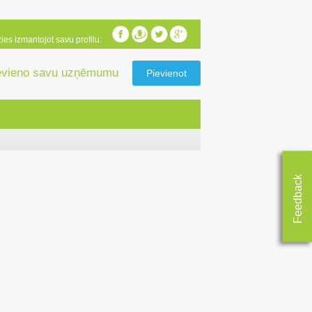
zies izmantojot savu profilu:
evieno savu uzņēmumu
Pievienot
Feedback