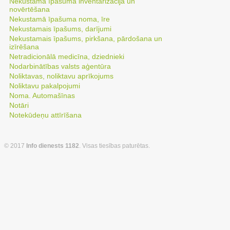
Nekustamā īpašuma inventarizācija un
novērtēšana
Nekustamā īpašuma noma, īre
Nekustamais īpašums, darījumi
Nekustamais īpašums, pirkšana, pārdošana un
izīrēšana
Netradicionālā medicīna, dziednieki
Nodarbinātības valsts aģentūra
Noliktavas, noliktavu aprīkojums
Noliktavu pakalpojumi
Noma. Automašīnas
Notāri
Notekūdeņu attīrīšana
© 2017
Info dienests 1182
. Visas tiesības paturētas.