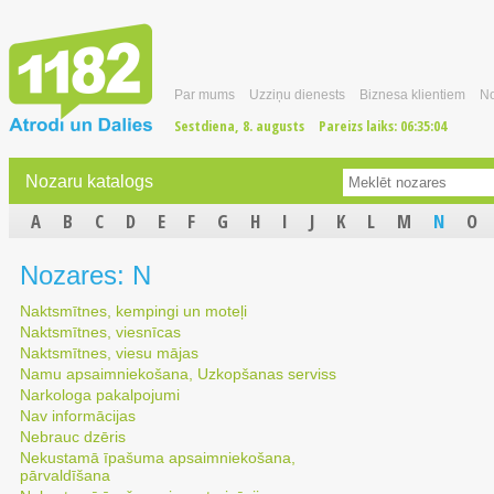
Par mums
Uzziņu dienests
Biznesa klientiem
No
Sestdiena, 8. augusts
Pareizs laiks:
06:35:05
Nozaru katalogs
A
B
C
D
E
F
G
H
I
J
K
L
M
N
O
Nozares: N
Naktsmītnes, kempingi un moteļi
Naktsmītnes, viesnīcas
Naktsmītnes, viesu mājas
Namu apsaimniekošana, Uzkopšanas serviss
Narkologa pakalpojumi
Nav informācijas
Nebrauc dzēris
Nekustamā īpašuma apsaimniekošana,
pārvaldīšana