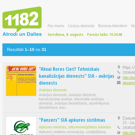
Par mums
Uzziņu dienests
Biznesa klientiem
No
Sestdiena, 8. augusts
Pareizs laiks:
15:34:49
Rezultāti
1–10
no
31
"Akvai Rores Ciet? Tehniskais
Rīga, 
29364
kanalizācijas dienests" SIA - avārijas
http://
dienests
akvairo
Avārijas dienests
Avārijas dienests, avārijas dienesti,
kanalizācijas avārija, diennakts avārijas
dienests, avārijas likvidēšana, aizsērējuma
likvidēšana, kan...
"Panzers" SIA apkures sistēmas
Čiekurk
21 - 1a
Apkures iekārtas, siltumenerģētikas iekārtas
29361
Apkures sistēmu renovācija, uzstādīšana,
http://