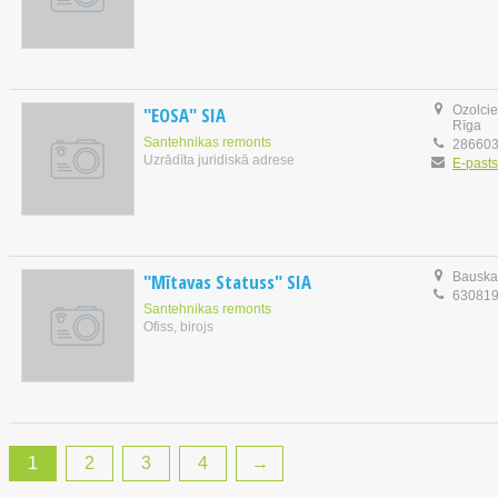
"EOSA" SIA
Ozolcie
Rīga
Santehnikas remonts
28660
Uzrādīta juridiskā adrese
E-pasts
"Mītavas Statuss" SIA
Bauskas
63081
Santehnikas remonts
Ofiss, birojs
1
2
3
4
→