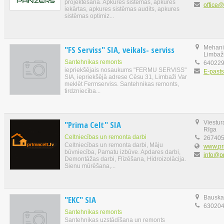
projektēšana. Apkures sistēmas, apkures
office@
iekārtas, apkures sistēmas audits, apkures
sistēmas optimiz...
"FS Serviss" SIA, veikals- serviss
Mehaniz
Limbaž
Santehnikas remonts
64022
iepriekšējais nosaukums "FERMU SERVISS"
E-pasts
SIA, iepriekšējā adrese Cēsu 31, Limbaži Var
meklēt Fermserviss. Santehnikas remonts,
tirdzniecība...
"Prima Celt" SIA
Viestur
Rīga
Celtniecības un remonta darbi
26740
Celtniecības un remonta darbi, Māju
www.pri
būvniecība, Pamatu izbūve. Apdares darbi,
info@pr
Demontāžas darbi, Flīzēšana, Hidroizolācija.
Sienu mūrēšana,...
"EKC" SIA
Bauskas
63020
Santehnikas remonts
Santehnikas uzstādīšana un remonts