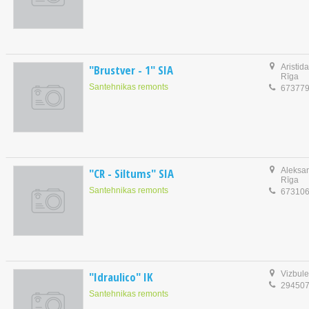
"Brustver - 1" SIA
Aristid
Rīga
Santehnikas remonts
67377
"CR - Siltums" SIA
Aleksan
Rīga
Santehnikas remonts
67310
"Idraulico" IK
Vizbule
29450
Santehnikas remonts