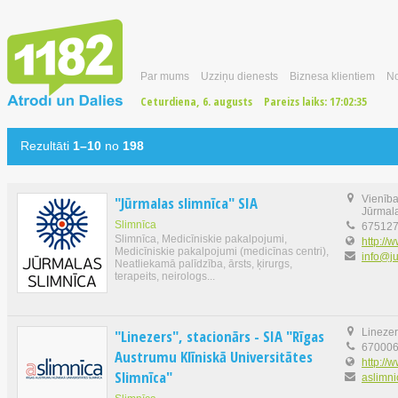
Par mums
Uzziņu dienests
Biznesa klientiem
No
Ceturdiena, 6. augusts
Pareizs laiks:
17:02:36
Rezultāti
1–10
no
198
"Jūrmalas slimnīca" SIA
Vienība
Jūrmal
Slimnīca
67512
Slimnīca, Medicīniskie pakalpojumi,
http://w
Medicīniskie pakalpojumi (medicīnas centri),
info@ju
Neatliekamā palīdzība, ārsts, ķirurgs,
terapeits, neirologs...
"Linezers", stacionārs - SIA "Rīgas
Linezer
67000
Austrumu Klīniskā Universitātes
http://
Slimnīca"
aslimni