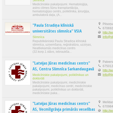
Slimnīca
Medicīniskie pakalpojumi. Hematoloģija,
asins cilmes šūnu transplantācija,
hematoloģijas centrs, poliklīnika, ķirurģija,
ambulatorā daļa, (A...
"Paula Stradiņa klīniskā
Pilsoņu
67069
universitātes slimnīca" VSIA
http://w
info@st
Slimnīca
Republikāniskā Paula Stradiņa klīniskā
slimnīca, uzņemšana, reģistratūra, uzziņas,
Neatliekamās medicīnas centrs
(32.korp.1.stāvs, iebraukša...
"Latvijas Jūras medicīnas centrs"
Patvers
67501
AS, Centra Slimnīca Sarkandaugavā
http://w
info@lj
Medicīniskie pakalpojumi, poliklīnikas un
doktorāti
Medicīniskie pakalpojumi, medicīniskie
pakalpojumi, medicīnas centri, medicīniskie
pakalpojumi, poliklīnikas un doktorāti,
medicīniskie paka...
"Latvijas Jūras medicīnas centrs"
Melīdas
67098
AS, Vecmīlgrāvja primārās veselības
http://w