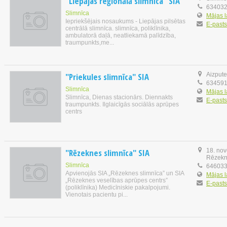
"Liepājas reģionālā slimnīca" SIA
63403
Slimnīca
Mājas 
Iepriekšējais nosaukums - Liepājas pilsētas
E-pasts
centrālā slimnīca. slimnīca, poliklīnika,
ambulatorā daļā, neatliekamā palīdzība,
traumpunkts,me...
"Priekules slimnīca" SIA
Aizpute
63459
Slimnīca
Mājas 
Slimnīca, Dienas stacionārs. Diennakts
E-pasts
traumpunkts. Ilglaicīgās sociālās aprūpes
centrs
"Rēzeknes slimnīca" SIA
18. nov
Rēzek
Slimnīca
646033
Apvienojās SIA „Rēzeknes slimnīca” un SIA
Mājas 
„Rēzeknes veselības aprūpes centrs”
E-pasts
(poliklīnika) Medicīniskie pakalpojumi.
Vienotais pacientu pi...