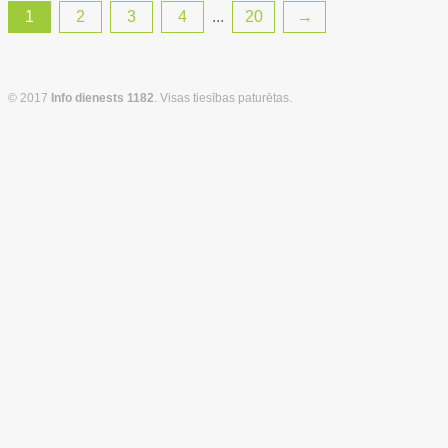
1
2
3
4
...
20
→
© 2017
Info dienests 1182
. Visas tiesības paturētas.