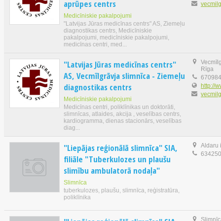
aprūpes centrs
vecmilg
Medicīniskie pakalpojumi
"Latvijas Jūras medicīnas centrs" AS, Ziemeļu
diagnostikas centrs, Medicīniskie
pakalpojumi, medicīniskie pakalpojumi,
medicīnas centri, med...
"Latvijas Jūras medicīnas centrs"
Vecmīlgr
Rīga
AS, Vecmīlgrāvja slimnīca - Ziemeļu
67098
diagnostikas centrs
http://w
vecmilg
Medicīniskie pakalpojumi
Medicīnas centri, poliklīnikas un doktorāti,
slimnīcas, atlaides, akcija , veselības centrs,
kardiogramma, dienas stacionārs, veselības
diag...
"Liepājas reģionālā slimnīca" SIA,
Aldaru 
63425
filiāle "Tuberkulozes un plaušu
slimību ambulatorā nodaļa"
Slimnīca
tuberkulozes, plaušu, slimnīca, reģistratūra,
poliklīnika
Slimnīc