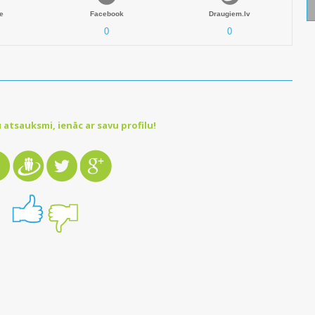
e
Facebook
Draugiem.lv
0
0
 atsauksmi, ienāc ar savu profilu!