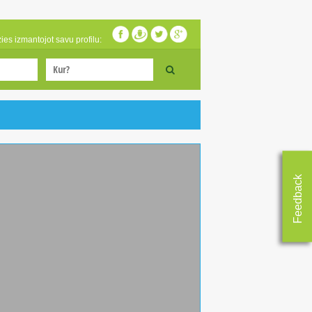
zies izmantojot savu profilu:
Feedback