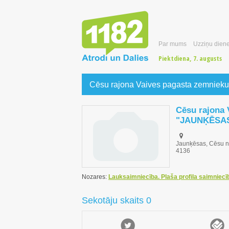
Par mums
Uzziņu diene
Piektdiena, 7. augusts
Cēsu rajona Vaives pagasta zemnie
Cēsu rajona 
"JAUNĶĒSA
Jaunķēsas, Cēsu no
4136
Nozares:
Lauksaimniecība. Plaša profila saimniecī
Sekotāju skaits 0