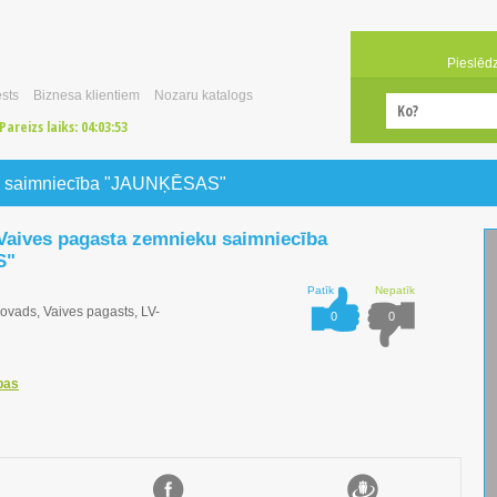
Pieslēd
sts
Biznesa klientiem
Nozaru katalogs
Pareizs laiks:
04:03:53
ku saimniecība "JAUNĶĒSAS"
Vaives pagasta zemnieku saimniecība
S"
Patīk
Nepatīk
vads, Vaives pagasts, LV-
0
0
bas