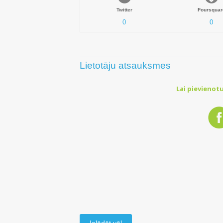
Twitter
Foursquar
0
0
Lietotāju atsauksmes
Lai pievienotu