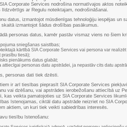
 SIA Corporate Services nodrošina normatīvajos aktos notei
 līdzvērtīgs ar Regulu noteiktajam, nodrošināšanai.
nu datus, izmantojot mūsdienīgas tehnoloģiju iespējas un sa
jā skaitā izmantojot šādus drošības pasākumus.
ādā personas datus, kamēr pastāv vismaz viens no šiem kri
kalpojuma sniegšanas saistības;
teiktajā kārtībā SIA Corporate Services vai persona var realizē
 prasību tiesā);
isks pienākums datus glabāt;
 attiecīgai personas datu apstrādei, ja nepastāv cits datu apstr
s, personas dati tiek dzēsti.
iem ir arī tiesības pieprasīt SIA Corporate Services piekļuv
anu vai dzēšanu, vai apstrādes ierobežošanu attiecībā uz Pers
di, kas veikta pamatojoties uz SIA Corporate Services likumī
ības īstenojamas, ciktāl datu apstrāde neizriet no SIA Corp
m aktiem, un kuri tiek veikti sabiedrības interesēs.
savu tiesību īstenošanu:
orate Services juridiskajā adresē, uzrādot personu apliecinošu