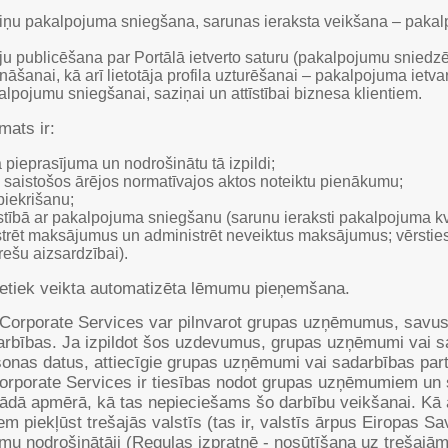
zziņu pakalpojuma sniegšana, sarunas ieraksta veikšana – pakal
ksmju publicēšana par Portālā ietverto saturu (pakalpojumu sniedz
šanai, kā arī lietotāja profila uzturēšanai – pakalpojuma ietva
ojumu sniegšanai, saziņai un attīstībai biznesa klientiem.
mats ir:
 pieprasījuma un nodrošinātu tā izpildi;
ītu saistošos ārējos normatīvajos aktos noteiktu pienākumu;
piekrišanu;
aistībā ar pakalpojuma sniegšanu (sarunu ieraksti pakalpojuma kv
trēt maksājumus un administrēt neveiktus maksājumus; vērsties
rešu aizsardzībai).
netiek veikta automatizēta lēmumu pieņemšana.
Corporate Services var pilnvarot grupas uzņēmumus, savus
rbības. Ja izpildot šos uzdevumus, grupas uzņēmumi vai sa
onas datus, attiecīgie grupas uzņēmumi vai sadarbības part
Corporate Services ir tiesības nodot grupas uzņēmumiem un 
ādā apmērā, kā tas nepieciešams šo darbību veikšanai. Kā a
em piekļūst trešajās valstīs (tas ir, valstīs ārpus Eiropas 
umu nodrošinātāji (Regulas izpratnē - nosūtīšana uz trešajām