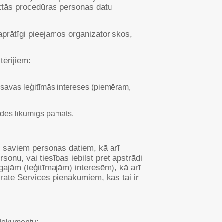
ktās procedūras personas datu
prātīgi pieejamos organizatoriskos,
tērijiem:
t savas leģitīmās intereses (piemēram,
ādes likumīgs pamats.
i saviem personas datiem, kā arī
onu, vai tiesības iebilst pret apstrādi
gajām (leģitīmajām) interesēm), kā arī
orate Services pienākumiem, kas tai ir
 dokumentu;