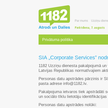
Par mums
Uzziņu diene
Piektdiena, 7. augusts
Privātuma politika
SIA „Corporate Services” nodr
1182 Uzziņu dienesta pakalpojumā un ww
Latvijas Republikas normatīvajiem akt
Personas datu apstrādes pārzinis ir S
pasta adrese info@1182.lv.
Pakalpojuma ietvaros tiek apstrādāti s
un sociālo tīklu lietotāju identifikācijas 
Personas datu apstrādes nolūki: