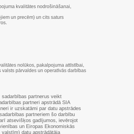
pojuma kvalitātes nodrošināšanai,
ējiem un precēm) un cits saturs
ros.
alitātes nolūkos, pakalpojuma attīstībai,
 valsts pārvaldes un operatīvās darbības
 sadarbības partnerus veikt
darbības partneri apstrādā SIA
neri ir uzskatāmi par datu apstrādes
sadarbības partneriem šo darbību
rī atsevišķos gadījumos, ievērojot
Savienības un Eiropas Ekonomiskās
 valstīm) datu apstrādātāja