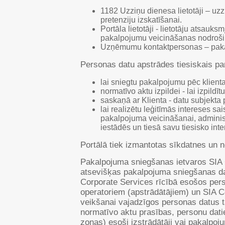
1182 Uzziņu dienesa lietotāji – u
pretenziju izskatīšanai.
Portāla lietotāji - lietotāju atsau
pakalpojumu veicināšanas nodrošinā
Uzņēmumu kontaktpersonas – pakalp
Personas datu apstrādes tiesiskais pa
lai sniegtu pakalpojumu pēc klienta
normatīvo aktu izpildei - lai izpild
saskaņā ar Klienta - datu subjekta 
lai realizētu leģitīmās intereses s
pakalpojuma veicināšanai, adminis
iestādēs un tiesā savu tiesisko inte
Portālā tiek izmantotas sīkdatnes un 
Pakalpojuma sniegšanas ietvaros SIA 
atsevišķas pakalpojuma sniegšanas da
Corporate Services rīcībā esošos pers
operatoriem (apstrādātājiem) un SIA 
veikšanai vajadzīgos personas datus t
normatīvo aktu prasības, personu dati
zonas) esoši izstrādātāji vai pakalpoj