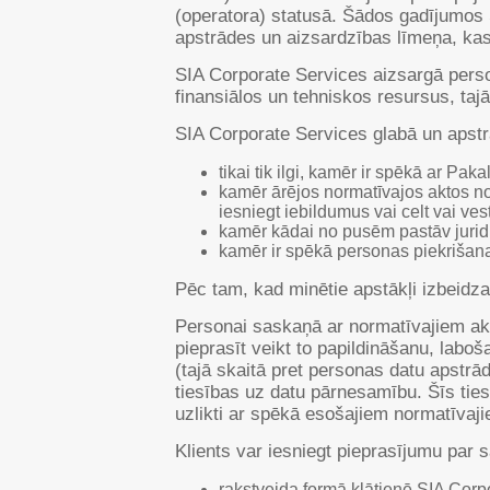
(operatora) statusā. Šādos gadījumos
apstrādes un aizsardzības līmeņa, kas
SIA Corporate Services aizsargā perso
finansiālos un tehniskos resursus, ta
SIA Corporate Services glabā un apstr
tikai tik ilgi, kamēr ir spēkā ar Pa
kamēr ārējos normatīvajos aktos no
iesniegt iebildumus vai celt vai vest
kamēr kādai no pusēm pastāv jurid
kamēr ir spēkā personas piekrišana
Pēc tam, kad minētie apstākļi izbeidza
Personai saskaņā ar normatīvajiem akt
pieprasīt veikt to papildināšanu, laboš
(tajā skaitā pret personas datu apstrā
tiesības uz datu pārnesamību. Šīs ties
uzlikti ar spēkā esošajiem normatīvajie
Klients var iesniegt pieprasījumu par 
rakstveida formā klātienē SIA Corp