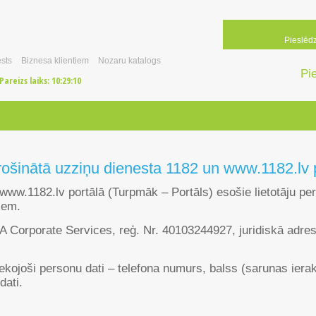
Pieslēd
sts
Biznesa klientiem
Nozaru katalogs
Pi
Pareizs laiks:
10:29:10
ošinātā uzziņu dienesta 1182 un www.1182.lv p
w.1182.lv portālā (Turpmāk – Portāls) esošie lietotāju perso
iem.
IA Corporate Services, reģ. Nr. 40103244927, juridiskā adre
ekojoši personu dati – telefona numurs, balss (sarunas ierak
dati.